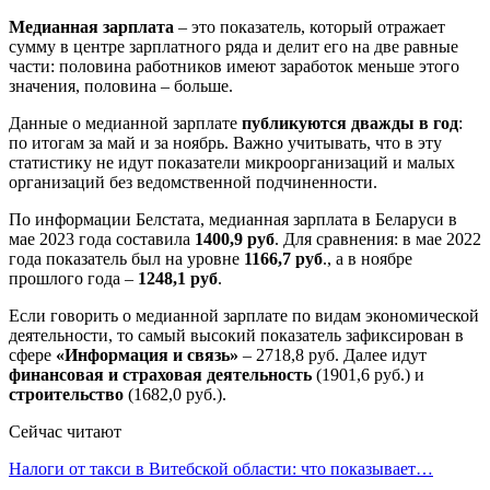
Медианная зарплата
– это показатель, который отражает
сумму в центре зарплатного ряда и делит его на две равные
части: половина работников имеют заработок меньше этого
значения, половина – больше.
Данные о медианной зарплате
публикуются дважды в год
:
по итогам за май и за ноябрь. Важно учитывать, что в эту
статистику не идут показатели микроорганизаций и малых
организаций без ведомственной подчиненности.
По информации Белстата, медианная зарплата в Беларуси в
мае 2023 года составила
1400,9 руб
. Для сравнения: в мае 2022
года показатель был на уровне
1166,7 руб
., а в ноябре
прошлого года –
1248,1 руб
.
Если говорить о медианной зарплате по видам экономической
деятельности, то самый высокий показатель зафиксирован в
сфере
«Информация и связь»
– 2718,8 руб. Далее идут
финансовая и страховая деятельность
(1901,6 руб.) и
строительство
(1682,0 руб.).
Сейчас читают
Налоги от такси в Витебской области: что показывает…