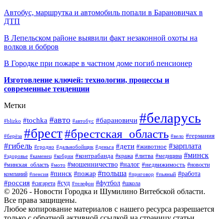
Автобус, маршрутка и автомобиль попали в Барановичах в
ДТП
В Лепельском районе выявили факт незаконной охоты на
волков и бобров
В Городке при пожаре в частном доме погиб пенсионер
Изготовление ключей: технологии, процессы и
современные тенденции
Метки
#беларусь
#авто
#барановичи
#tochka
#blizko
#автобус
#брест
#брестская_область
#германия
#берёза
#вело
#гибель
#зарплата
#дети
#животное
#гродно
#дальнобойщик
#деньга
#минск
#контрабанда
#литва
#кража
#медицина
#здоровье
#каменец
#кобрин
#налог
#мошенничество
#недвижимость
#минская_область
#новости
#мото
#польша
#работа
#пинск
#пожар
компаний
#пенсия
#приговор
#пьяный
#россия
#суд
#футбол
#сигарета
#телефон
#школа
© 2026 - Новости Городка и Шумилино Витебской области.
Все права защищены.
Любое копирование материалов с нашего ресурса разрешается
только с обратной активной ссылкой на страницу статьи.