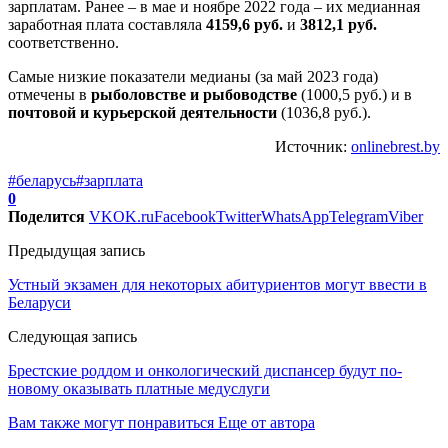
зарплатам. Ранее – в мае и ноябре 2022 года – их медианная
заработная плата составляла
4159,6 руб.
и
3812,1 руб.
соответственно.
Самые низкие показатели медианы (за май 2023 года)
отмечены в
рыболовстве и рыбоводстве
(1000,5 руб.) и в
почтовой и курьерской деятельности
(1036,8 руб.).
Источник:
onlinebrest.by
#беларусь
#зарплата
0
Поделится
VK
OK.ru
Facebook
Twitter
WhatsApp
Telegram
Viber
Предыдущая запись
Устный экзамен для некоторых абитуриентов могут ввести в
Беларуси
Следующая запись
Брестские роддом и онкологический диспансер будут по-
новому оказывать платные медуслуги
Вам также могут понравиться
Еще от автора