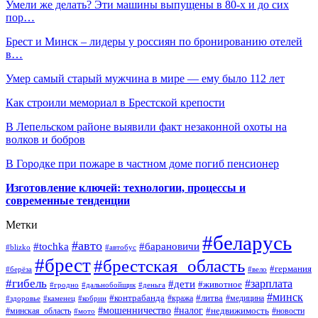
Умели же делать? Эти машины выпущены в 80-х и до сих
пор…
Брест и Минск – лидеры у россиян по бронированию отелей
в…
Умер самый старый мужчина в мире — ему было 112 лет
Как строили мемориал в Брестской крепости
В Лепельском районе выявили факт незаконной охоты на
волков и бобров
В Городке при пожаре в частном доме погиб пенсионер
Изготовление ключей: технологии, процессы и
современные тенденции
Метки
#беларусь
#авто
#барановичи
#tochka
#blizko
#автобус
#брест
#брестская_область
#германия
#берёза
#вело
#гибель
#зарплата
#дети
#животное
#гродно
#дальнобойщик
#деньга
#минск
#контрабанда
#литва
#кража
#медицина
#здоровье
#каменец
#кобрин
#налог
#мошенничество
#недвижимость
#минская_область
#новости
#мото