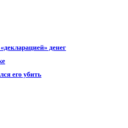
 «декларацией» денег
ке
ся его убить