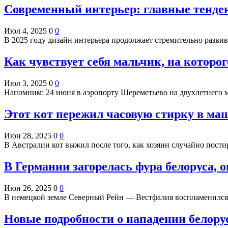
Современный интерьер: главные тенден
Июл 4, 2025
0
0
В 2025 году дизайн интерьера продолжает стремительно развив
Как чувствует себя мальчик, на которо
Июл 3, 2025
0
0
Напомним: 24 июня в аэропорту Шереметьево на двухлетнего 
Этот кот пережил часовую стирку в ма
Июн 28, 2025
0
0
В Австралии кот выжил после того, как хозяин случайно пости
В Германии загорелась фура белоруса, 
Июн 26, 2025
0
0
В немецкой земле Северный Рейн — Вестфалия воспламенился 
Новые подробности о нападении белору