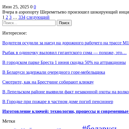
Июн 25, 2025
0
0
Вчера в аэропорту Шереметьево произошел шокирующий инцид
1
2
3
…
334
следующий
Интересное:
Водителя осудили за наезд на дорожного рабочего на трассе М1
Рыбак в одиночку выловил гигантского сома — похоже, это…
В городском парке Бреста 1 июня скидка 50% на аттракционы
В Беларуси задержали очередного горе-мебельщика
Смотрите, как на Брестчине собирают клюкву
В Лепельском районе выявили факт незаконной охоты на волко
В Городке при пожаре в частном доме погиб пенсионер
Изготовление ключей: технологии, процессы и современные
Метки
#беларусь