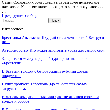
Семья Сосновских обнаружила в своем доме неизвестное
насекомое. Как выяснилось позже, это оказался жук-носорог.
…
Предыдущие сообщения
Интересное:
Брестчанка Анастасия Шкурдай стала чемпионкой Беларуси
по…
Аутодонорство. Кто может заготовить кровь для самого себя
Завершился международный турнир по плаванию
«Брестский…
В Баварии трюком с белорусскими рублями хотели
«надуть»…
Пункт пропуска Тересполь (Брест) остается самым
загруженным…
В Лепельском районе выявили факт незаконной охоты на
волков и бобров
В Городке при пожаре в частном доме погиб пенсионер