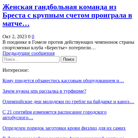
Женская гандбольная команда из
Бреста с крупным счетом проиграла в
матче…
Окт 2, 2023
0
0
В поединке в Гомеле против действующих чемпионок страны
спортсменки клуба «Берестье» потерпели…
Предыдущие сообщения
Интересное:
Кому придется обзавестись кассовым оборудованием и…
Зачем нужна sms рассылка в турфирме?
Олимпийские дни молодежи по гребле на байдарке и каноэ…
C 21 сентября изменяется расписание городского
автобусного…
Определен порядок заготовки крови физлиц для их самих