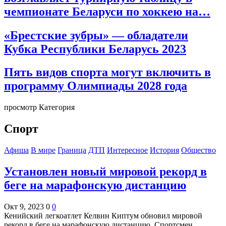
чемпионате Беларуси по хоккею на…
«Брестские зубры» — обладатели
Кубка Республики Беларусь 2023
Пять видов спорта могут включить в
программу Олимпиады 2028 года
просмотр Категория
Спорт
Афиша
В мире
Граница
ДТП
Интересное
История
Общество
Установлен новый мировой рекорд в
беге на марафонскую дистанцию
Окт 9, 2023
0
0
Кенийский легкоатлет Келвин Киптум обновил мировой
рекорд в беге на марафонскую дистанцию. Спортсмен…