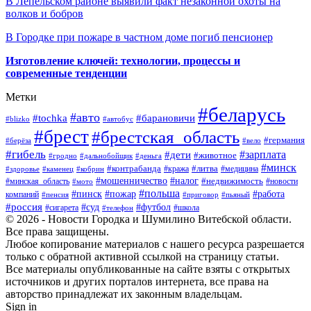
В Лепельском районе выявили факт незаконной охоты на
волков и бобров
В Городке при пожаре в частном доме погиб пенсионер
Изготовление ключей: технологии, процессы и
современные тенденции
Метки
#беларусь
#авто
#барановичи
#tochka
#blizko
#автобус
#брест
#брестская_область
#германия
#берёза
#вело
#гибель
#зарплата
#дети
#животное
#гродно
#дальнобойщик
#деньга
#минск
#контрабанда
#литва
#кража
#медицина
#здоровье
#каменец
#кобрин
#налог
#мошенничество
#недвижимость
#минская_область
#новости
#мото
#польша
#работа
#пинск
#пожар
компаний
#пенсия
#приговор
#пьяный
#россия
#суд
#футбол
#сигарета
#телефон
#школа
© 2026 - Новости Городка и Шумилино Витебской области.
Все права защищены.
Любое копирование материалов с нашего ресурса разрешается
только с обратной активной ссылкой на страницу статьи.
Все материалы опубликованные на сайте взяты с открытых
источников и других порталов интернета, все права на
авторство принадлежат их законным владельцам.
Sign in