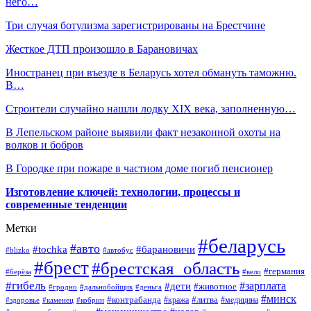
него…
Три случая ботулизма зарегистрированы на Брестчине
Жесткое ДТП произошло в Барановичах
Иностранец при въезде в Беларусь хотел обмануть таможню.
В…
Строители случайно нашли лодку XIX века, заполненную…
В Лепельском районе выявили факт незаконной охоты на
волков и бобров
В Городке при пожаре в частном доме погиб пенсионер
Изготовление ключей: технологии, процессы и
современные тенденции
Метки
#беларусь
#авто
#барановичи
#tochka
#blizko
#автобус
#брест
#брестская_область
#германия
#берёза
#вело
#гибель
#зарплата
#дети
#животное
#гродно
#дальнобойщик
#деньга
#минск
#контрабанда
#литва
#кража
#медицина
#здоровье
#каменец
#кобрин