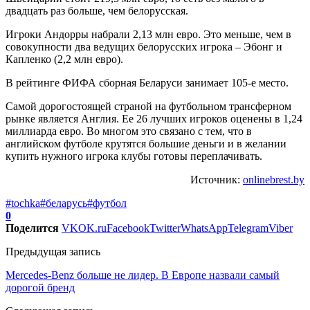
двадцать раз больше, чем белорусская.
Игроки Андорры набрали 2,13 млн евро. Это меньше, чем в
совокупности два ведущих белорусских игрока – Эбонг и
Капленко (2,2 млн евро).
В рейтинге ФИФА сборная Беларуси занимает 105-е место.
Самой дорогостоящей страной на футбольном трансферном
рынке является Англия. Ее 26 лучших игроков оценены в 1,24
миллиарда евро. Во многом это связано с тем, что в
английском футболе крутятся большие деньги и в желании
купить нужного игрока клубы готовы переплачивать.
Источник:
onlinebrest.by
#tochka
#беларусь
#футбол
0
Поделится
VK
OK.ru
Facebook
Twitter
WhatsApp
Telegram
Viber
Предыдущая запись
Mercedes-Benz больше не лидер. В Европе назвали самый
дорогой бренд