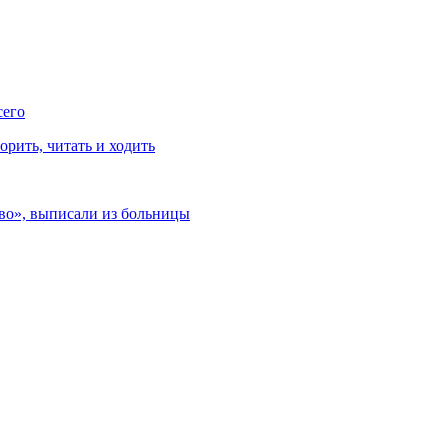
сего
рить, читать и ходить
ево», выписали из больницы