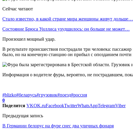
Сейчас читают
Стало известно, в какой стране мира женщины живут дольше…
Состояние Брюса Уиллиса ухудшилось: он больше не может…
Произошел мощный удар.
В результате происшествия пострадали три человека: пассажир
было, но на конечную станцию он прибыл с опозданием почти н
Информация о водителе фуры, вероятно, не пострадавшем, пока 
#blizko
#беларусь
#грузовик
#поезд
#россия
0
Поделится
VK
OK.ru
Facebook
Twitter
WhatsApp
Telegram
Viber
Предыдущая запись
В Германии белорус на фуре снес два уличных фонаря