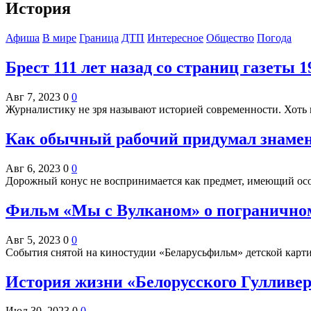
История
Афиша
В мире
Граница
ДТП
Интересное
Общество
Погода
Брест 111 лет назад со страниц газеты 1
Авг 7, 2023
0
0
Журналистику не зря называют историей современности. Хоть и
Как обычный рабочий придумал знаме
Авг 6, 2023
0
0
Дорожный конус не воспринимается как предмет, имеющий ос
Фильм «Мы с Вулканом» о пограничном 
Авг 5, 2023
0
0
События снятой на киностудии «Беларусьфильм» детской ка
История жизни «Белорусского Гулливер
Июл 30, 2023
0
0