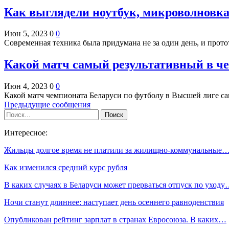
Как выглядели ноутбук, микроволновк
Июн 5, 2023
0
0
Современная техника была придумана не за один день, и прот
Какой матч самый результативный в че
Июн 4, 2023
0
0
Какой матч чемпионата Беларуси по футболу в Высшей лиге с
Предыдущие сообщения
Интересное:
Жильцы долгое время не платили за жилищно-коммунальные
Как изменился средний курс рубля
В каких случаях в Беларуси может прерваться отпуск по уход
Ночи станут длиннее: наступает день осеннего равноденствия
Опубликован рейтинг зарплат в странах Евросоюза. В каких…