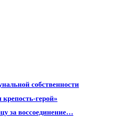
унальной собственности
 крепость-герой»
рцу за воссоединение…