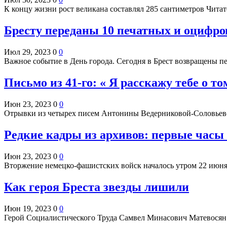
К концу жизни рост великана составлял 285 сантиметров Чи
Бресту переданы 10 печатных и оцифро
Июл 29, 2023
0
0
Важное событие в День города. Сегодня в Брест возвращены 
Письмо из 41-го: « Я расскажу тебе о т
Июн 23, 2023
0
0
Отрывки из четырех писем Антонины Ведерниковой-Соловьево
Редкие кадры из архивов: первые час
Июн 23, 2023
0
0
Вторжение немецко-фашистских войск началось утром 22 июн
Как героя Бреста звезды лишили
Июн 19, 2023
0
0
Герой Социалистического Труда Самвел Минасович Матевосян 