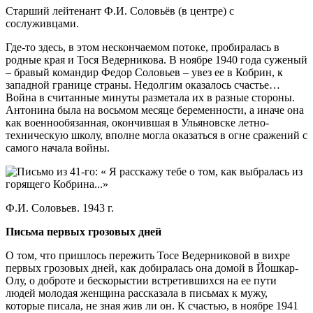
Старший лейтенант Ф.И. Соловьёв (в центре) с
сослуживцами.
Где-то здесь, в этом нескончаемом потоке, пробиралась в
родные края и Тося Ведерникова. В ноябре 1940 года суженый
– бравый командир Федор Соловьев – увез ее в Кобрин, к
западной границе страны. Недолгим оказалось счастье…
Война в считанные минуты разметала их в разные стороны.
Антонина была на восьмом месяце беременности, а иначе она
как военнообязанная, окончившая в Ульяновске летно-
техническую школу, вполне могла оказаться в огне сражений с
самого начала войны.
Ф.И. Соловьев. 1943 г.
Письма первых грозовых дней
О том, что пришлось пережить Тосе Ведерниковой в вихре
первых грозовых дней, как добиралась она домой в Йошкар-
Олу, о доброте и бескорыстии встретившихся на ее пути
людей молодая женщина рассказала в письмах к мужу,
которые писала, не зная жив ли он. К счастью, в ноябре 1941