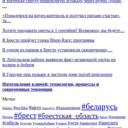
В Витебске снесут пешеходную эстакаду через ручей Дунай:
…
«Понадеялся на круиз-контроль и получил письмо счастья».
За…
Хотите продавать цветы к 1 сентября? Возможно, вы будете…
В Бресте пройдет гонка Bison Race: программа
В одном из парков в Бресте установили скворечники,…
В Лепельском районе выявили факт незаконной охоты на
волков и бобров
В Городке при пожаре в частном доме погиб пенсионер
Изготовление ключей: технологии, процессы и
современные тенденции
Метки
#беларусь
#авто
#барановичи
#tochka
#blizko
#автобус
#брест
#брестская_область
#германия
#берёза
#вело
#гибель
#зарплата
#дети
#животное
#гродно
#дальнобойщик
#деньга