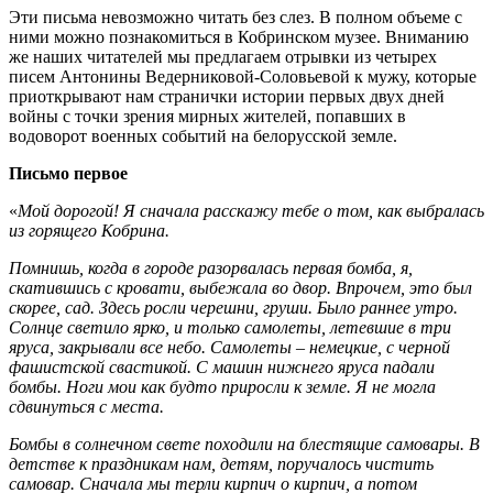
Эти письма невозможно читать без слез. В полном объеме с
ними можно познакомиться в Кобринском музее. Вниманию
же наших читателей мы предлагаем отрывки из четырех
писем Антонины Ведерниковой-Соловьевой к мужу, которые
приоткрывают нам странички истории первых двух дней
войны с точки зрения мирных жителей, попавших в
водоворот военных событий на белорусской земле.
Письмо первое
«
Мой дорогой! Я сначала расскажу тебе о том, как выбралась
из горящего Кобрина.
Помнишь, когда в городе разорвалась первая бомба, я,
скатившись с кровати, выбежала во двор. Впрочем, это был
скорее, сад. Здесь росли черешни, груши. Было раннее утро.
Солнце светило ярко, и только самолеты, летевшие в три
яруса, закрывали все небо. Самолеты – немецкие, с черной
фашистской свастикой. С машин нижнего яруса падали
бомбы. Ноги мои как будто приросли к земле. Я не могла
сдвинуться с места.
Бомбы в солнечном свете походили на блестящие самовары. В
детстве к праздникам нам, детям, поручалось чистить
самовар. Сначала мы терли кирпич о кирпич, а потом