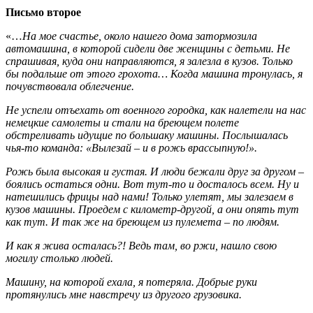
Письмо второе
«…
На мое счастье, около нашего дома затормозила
автомашина, в которой сидели две женщины с детьми. Не
спрашивая, куда они направляются, я залезла в кузов. Только
бы подальше от этого грохота… Когда машина тронулась, я
почувствовала облегчение.
Не успели отъехать от военного городка, как налетели на нас
немецкие самолеты и стали на бреющем полете
обстреливать идущие по большаку машины. Послышалась
чья-то команда: «Вылезай – и в рожь врассыпную!».
Рожь была высокая и густая. И люди бежали друг за другом –
боялись остаться одни. Вот тут-то и досталось всем. Ну и
натешились фрицы над нами! Только улетят, мы залезаем в
кузов машины. Проедем с километр-другой, а они опять тут
как тут. И так же на бреющем из пулемета – по людям.
И как я жива осталась?! Ведь там, во ржи, нашло свою
могилу столько людей.
Машину, на которой ехала, я потеряла. Добрые руки
протянулись мне навстречу из другого грузовика.