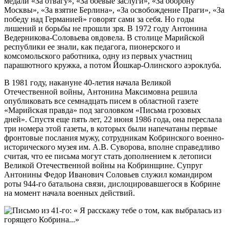
медали «За отвагу», «За боевые заслуги», «За оборону
Москвы», «За взятие Берлина», «За освобождение Праги», «За
победу над Германией» говорят сами за себя. Но годы
лишений и борьбы не прошли зря. В 1972 году Антонина
Ведерникова-Соловьева овдовела. В столице Марийской
республики ее знали, как педагога, пионерского и
комсомольского работника, одну из первых участниц
парашютного кружка, а потом Йошкар-Олинского аэроклуба.
В 1981 году, накануне 40-летия начала Великой
Отечественной войны, Антонина Максимовна решила
опубликовать все семнадцать писем в областной газете
«Марийская правда» под заголовком «Письма грозовых
дней». Спустя еще пять лет, 22 июня 1986 года, она переслала
три номера этой газеты, в которых были напечатаны первые
фронтовые послания мужу, сотрудникам Кобринского военно-
исторического музея им. А.В. Суворова, вполне справедливо
считая, что ее письма могут стать дополнением к летописи
Великой Отечественной войны на Кобринщине. Супруг
Антонины Федор Иванович Соловьев служил командиром
роты 944-го батальона связи, дислоцировавшегося в Кобрине
на момент начала военных действий.