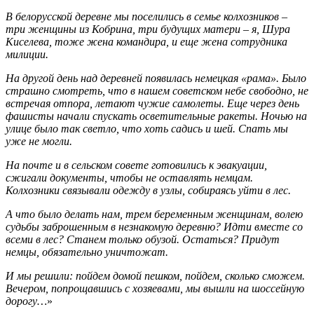
В белорусской деревне мы поселились в семье колхозников –
три женщины из Кобрина, три будущих матери – я, Шура
Киселева, тоже жена командира, и еще жена сотрудника
милиции.
На другой день над деревней появилась немецкая «рама». Было
страшно смотреть, что в нашем советском небе свободно, не
встречая отпора, летают чужие самолеты. Еще через день
фашисты начали спускать осветительные ракеты. Ночью на
улице было так светло, что хоть садись и шей. Спать мы
уже не могли.
На почте и в сельском совете готовились к эвакуации,
сжигали документы, чтобы не оставлять немцам.
Колхозники связывали одежду в узлы, собираясь уйти в лес.
А что было делать нам, трем беременным женщинам, волею
судьбы заброшенным в незнакомую деревню? Идти вместе со
всеми в лес? Станем только обузой. Остаться? Придут
немцы, обязательно уничтожат.
И мы решили: пойдем домой пешком, пойдем, сколько сможем.
Вечером, попрощавшись с хозяевами, мы вышли на шоссейную
дорогу…
»