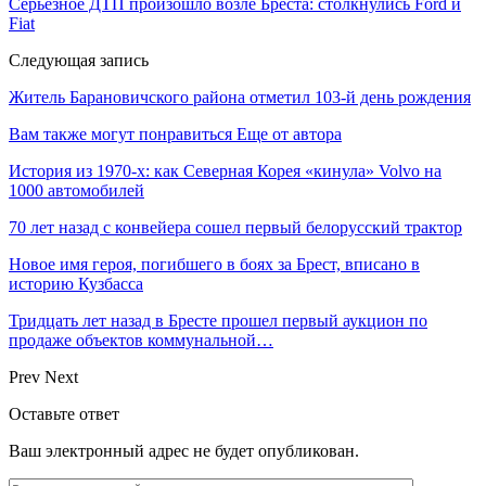
Серьезное ДТП произошло возле Бреста: столкнулись Ford и
Fiat
Следующая запись
Житель Барановичского района отметил 103-й день рождения
Вам также могут понравиться
Еще от автора
История из 1970-х: как Северная Корея «кинула» Volvo на
1000 автомобилей
70 лет назад с конвейера сошел первый белорусский трактор
Новое имя героя, погибшего в боях за Брест, вписано в
историю Кузбасса
Тридцать лет назад в Бресте прошел первый аукцион по
продаже объектов коммунальной…
Prev
Next
Оставьте ответ
Ваш электронный адрес не будет опубликован.