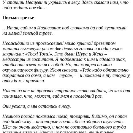
У станции Ивацевичи укрылись в лесу. Здесь сказали нам, что
надо ждать поезда…
Письмо третье
…Итак, сидим в Ивацевичах под елочками да под кустиками
на мягкой зеленой траве.
Неожиданно из проезжавшей мимо крытой брезентом
машины выглянули разом две девичьи головы и в один голос
закричали: «Тося! Тося!». Это были Шура и Женя –
медсестры из госпиталя. Я подбежала к ним и сделала знак,
чтобы они взяли меня с собой. Но, посмотрев на мою
округлившуюся фигуру, Женя сказала: «Тебе надо обязательно
добраться до дома, а нам – туда», — и показала в ту сторону,
откуда мы приехали.
Никто из нас не произнес страшное слово «война», но каждая
понимала, что, может, видимся в последний раз.
Они уехали, а мы остались в лесу.
Немного погодя показался поезд, товарняк. Видимо, он попал
под бомбежку – некоторые вагоны были здорово изувечены.
Шел он очень медленно, и нам не составило большого труда
залезть в вагоны. Никто не разговаривал, лишь только