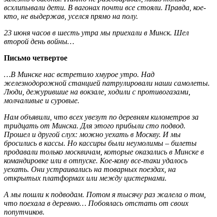
всхлипывали дети. В вагонах почти все стояли. Правда, кое-
кто, не выдержав, уселся прямо на полу.
23 июня часов в шесть утра мы приехали в Минск. Шел
второй день войны…
Письмо четвертое
…В Минске нас встретило хмурое утро. Над
железнодорожной станцией патрулировали наши самолеты.
Люди, дежурившие на вокзале, ходили с противогазами,
молчаливые и суровые.
Нам объявили, что всех увезут по деревням километров за
тридцать от Минска. Для этого прибыли сто подвод.
Прошел и другой слух: можно уехать в Москву. И мы
бросились в кассы. Но кассиры были неумолимы – билеты
продавали только москвичам, которые оказались в Минске в
командировке или в отпуске. Кое-кому все-таки удалось
уехать. Они устраивались на товарных поездах, на
открытых платформах или между цистернами.
А мы пошли к подводам. Потом я тысячу раз жалела о том,
что поехала в деревню… Побоялась отстать от своих
попутчиков.