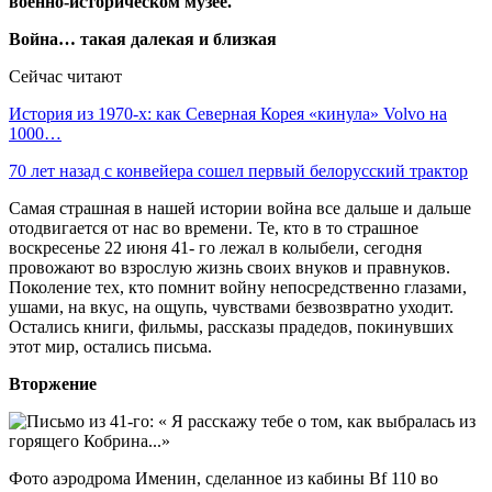
военно-историческом музее.
Война… такая далекая и близкая
Сейчас читают
История из 1970-х: как Северная Корея «кинула» Volvo на
1000…
70 лет назад с конвейера сошел первый белорусский трактор
Самая страшная в нашей истории война все дальше и дальше
отодвигается от нас во времени. Те, кто в то страшное
воскресенье 22 июня 41- го лежал в колыбели, сегодня
провожают во взрослую жизнь своих внуков и правнуков.
Поколение тех, кто помнит войну непосредственно глазами,
ушами, на вкус, на ощупь, чувствами безвозвратно уходит.
Остались книги, фильмы, рассказы прадедов, покинувших
этот мир, остались письма.
Вторжение
Фото аэродрома Именин, сделанное из кабины Bf 110 во