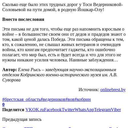
Сколько еще было этих трудных дорог у Тоси Ведерниковой-
Соловьевой на пути домой, в родную Йошкар-Олу!
Вместо послесловия
Эти письма не для того, чтобы еще раз напомнить взрослым о
войне – в большинстве своем они от дедов и прадедов знают о
том, какой ценой далась Победа. Эти письма обращены к тем,
кто, к сожалению, не слышал живых ветеранов и очевидцев
войны, кто книгам предпочитает гаджеты, кто ошибочно
полагает, что мир был, есть и будет всегда и что для этого не
нужны никакие усилия человека. Наивные заблуждения…
Автор:
Елена Рысь – заведующая научно-экспозиционным
отделом Кобринского военно-исторического музея им. А.В.
Суворова
Источник:
onlinebrest.by
#брестская_область
#ведерников
#вов
#кобрин
0
Поделится
VK
OK.ru
Facebook
Twitter
WhatsApp
Telegram
Viber
Предыдущая запись