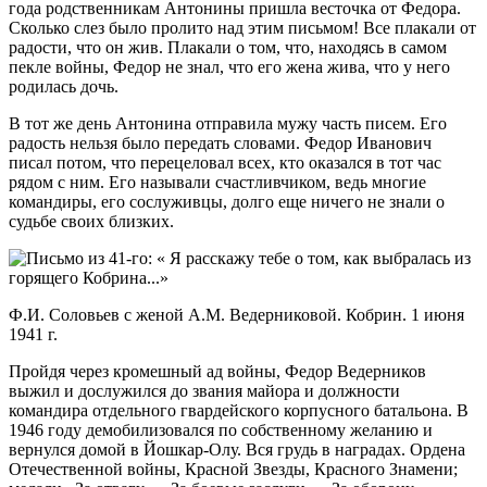
года родственникам Антонины пришла весточка от Федора.
Сколько слез было пролито над этим письмом! Все плакали от
радости, что он жив. Плакали о том, что, находясь в самом
пекле войны, Федор не знал, что его жена жива, что у него
родилась дочь.
В тот же день Антонина отправила мужу часть писем. Его
радость нельзя было передать словами. Федор Иванович
писал потом, что перецеловал всех, кто оказался в тот час
рядом с ним. Его называли счастливчиком, ведь многие
командиры, его сослуживцы, долго еще ничего не знали о
судьбе своих близких.
Ф.И. Соловьев с женой А.М. Ведерниковой. Кобрин. 1 июня
1941 г.
Пройдя через кромешный ад войны, Федор Ведерников
выжил и дослужился до звания майора и должности
командира отдельного гвардейского корпусного батальона. В
1946 году демобилизовался по собственному желанию и
вернулся домой в Йошкар-Олу. Вся грудь в наградах. Ордена
Отечественной войны, Красной Звезды, Красного Знамени;