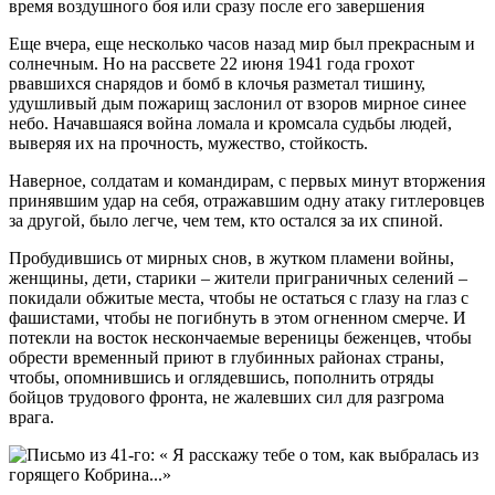
время воздушного боя или сразу после его завершения
Еще вчера, еще несколько часов назад мир был прекрасным и
солнечным. Но на рассвете 22 июня 1941 года грохот
рвавшихся снарядов и бомб в клочья разметал тишину,
удушливый дым пожарищ заслонил от взоров мирное синее
небо. Начавшаяся война ломала и кромсала судьбы людей,
выверяя их на прочность, мужество, стойкость.
Наверное, солдатам и командирам, с первых минут вторжения
принявшим удар на себя, отражавшим одну атаку гитлеровцев
за другой, было легче, чем тем, кто остался за их спиной.
Пробудившись от мирных снов, в жутком пламени войны,
женщины, дети, старики – жители приграничных селений –
покидали обжитые места, чтобы не остаться с глазу на глаз с
фашистами, чтобы не погибнуть в этом огненном смерче. И
потекли на восток нескончаемые вереницы беженцев, чтобы
обрести временный приют в глубинных районах страны,
чтобы, опомнившись и оглядевшись, пополнить отряды
бойцов трудового фронта, не жалевших сил для разгрома
врага.