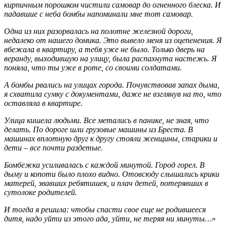
кирпичным порошком чистили самовар до огненного блеска. И
падавшие с неба бомбы напоминали мне тот самовар.
Одна из них разорвалась на полотне железной дороги,
недалеко от нашего домика. Это вывело меня из оцепенения. Я
вбежала в квартиру, а тебя уже не было. Только дверь на
веранду, выходившую на улицу, была распахнута настежь. Я
поняла, что ты уже в роте, со своими солдатами.
А бомбы рвались на улицах города. Почувствовав запах дыма,
я схватила сумку с документами, даже не взглянув на то, что
оставляла в квартире.
Улица кишела людьми. Все метались в панике, не зная, что
делать. По дороге шли грузовые машины из Бреста. В
машинах вплотную друг к другу стояли женщины, старики и
дети – все почти раздетые.
Бомбежка усиливалась с каждой минутой. Город горел. В
дыму и копоти было плохо видно. Отовсюду слышались крики
матерей, звавших ребятишек, и плач детей, потерявших в
сутолоке родителей.
И тогда я решила: чтобы спасти свое еще не родившееся
дитя, надо уйти из этого ада, уйти, не теряя ни минуты…
»