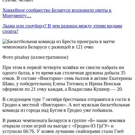
Хоккейное сообщество Беларуси возложило цветы к
Монументу…
Лыжи или сноуборд? В чем разница между этими видами
спорта?
Фото pixabay (иллюстративное)
При этом в первой четверти хозяйки не смогли набрать ни
одного балла, в то время как столичная дружина добыла 35
очков. В составе «Виктории» семь баллов в активе Екатерины
Шако, у победительниц Елена Титовец и Ирина Венская
оформили по 21 очку каждая, а Владислава Кушнер — 20.
В следующем туре 7 октября брестчанки отправятся в гости в
Гродно к местной «Виктории». А вот мужская баскетбольная
команда из города над Бугом в Гродно уже побывала.
В рамках чемпионата Беларуси в группе «Б» наши земляки
открыли сезон игрой на выезде с «Гродно-93 ГрГУ» и
уступили 66:76. У хозяев лучшими снайперами стали Глеб