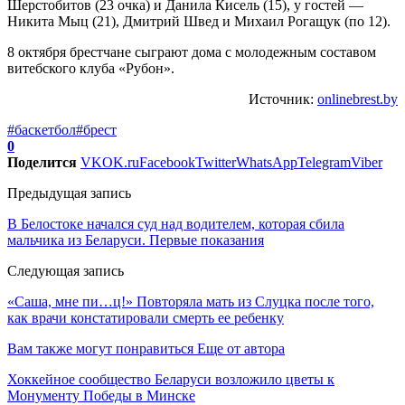
Шерстобитов (23 очка) и Данила Кисель (15), у гостей —
Никита Мыц (21), Дмитрий Швед и Михаил Рогащук (по 12).
8 октября брестчане сыграют дома с молодежным составом
витебского клуба «Рубон».
Источник:
onlinebrest.by
#баскетбол
#брест
0
Поделится
VK
OK.ru
Facebook
Twitter
WhatsApp
Telegram
Viber
Предыдущая запись
В Белостоке начался суд над водителем, которая сбила
мальчика из Беларуси. Первые показания
Следующая запись
«Саша, мне пи…ц!» Повторяла мать из Слуцка после того,
как врачи констатировали смерть ее ребенку
Вам также могут понравиться
Еще от автора
Хоккейное сообщество Беларуси возложило цветы к
Монументу Победы в Минске