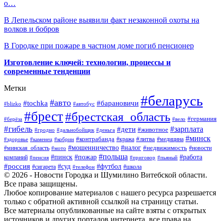
о…
В Лепельском районе выявили факт незаконной охоты на
волков и бобров
В Городке при пожаре в частном доме погиб пенсионер
Изготовление ключей: технологии, процессы и
современные тенденции
Метки
#беларусь
#авто
#барановичи
#tochka
#blizko
#автобус
#брест
#брестская_область
#германия
#берёза
#вело
#гибель
#зарплата
#дети
#животное
#гродно
#дальнобойщик
#деньга
#минск
#контрабанда
#литва
#кража
#медицина
#здоровье
#каменец
#кобрин
#налог
#мошенничество
#недвижимость
#минская_область
#новости
#мото
#польша
#работа
#пинск
#пожар
компаний
#пенсия
#приговор
#пьяный
#россия
#суд
#футбол
#сигарета
#телефон
#школа
© 2026 - Новости Городка и Шумилино Витебской области.
Все права защищены.
Любое копирование материалов с нашего ресурса разрешается
только с обратной активной ссылкой на страницу статьи.
Все материалы опубликованные на сайте взяты с открытых
источников и других порталов интернета, все права на