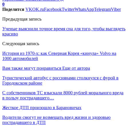
0
Поделится
VK
OK.ru
Facebook
Twitter
WhatsApp
Telegram
Viber
Предыдущая запись
Ученые выяснили точное время сна для того, чтобы выглядеть
красиво
Следующая запись
История из 1970-х: как Северная Корея «кинула» Volvo на
1000 автомобилей
Вам также могут понравиться
Еще от автора
Туристический автобус с россиянами столкнулся с фурой в
Городокском районе
С собственников ТС взыскали 8000 рублей морального вреда
в пользу пострадавшего…
Жесткое ДТП произошло в Барановичах
Водители смогут не возмещать вред жизни и здоровью
пострадавшего в ДТП