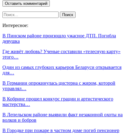
Интересное:
В Пинском районе произошло ужасное ДТП. Погибла
девушка
Где живёт любовь? Ученые составили «телесную карту»
этого…
Один из самых глубоких карьеров Беларуси открывается
для…
В Германии опрокинулась цистерна с жиром, которой
управлял…
В Кобрине прошел конкурс грации и артистического
мастерства…
В Лепельском районе выявили факт незаконной охоты на
волков и бобров
В Городке при пожаре в частном доме погиб пенсионер