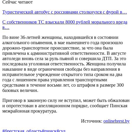
Сейчас читают
Туристический автобус с россиянами столкнулся с фурой в…
С собственников ТС взыскали 8000 рублей морального вреда
в…
По вине 36-летней женщины, находившейся в состоянии
алкогольного опьянения, в мае нынешнего года произошло
дорожно-транспортное происшествие, за что она была
привлечена к административной ответственности. В августе
автоледи вновь села за руль пьяной и совершила ДТП. За это
последовала уголовная ответственность. Женщина получила
наказание в виде ограничения свободы без направления в
исправительное учреждение открытого типа сроком на два
года с лишением права управления транспортными
средствами в течение восьми лет, со штрафом в размере 300
базовых величин.
Приговор в законную силу не вступил, может быть обжалован
и опротестован в апелляционном порядке, сообщает Пинская
межрайонная прокуратура.
Источник:
onlinebrest.by
#брестская_область
#пинск
#суд