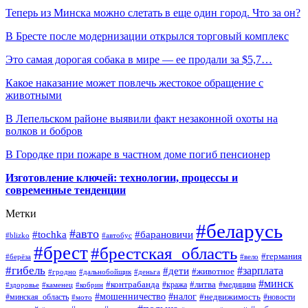
Теперь из Минска можно слетать в еще один город. Что за он?
В Бресте после модернизации открылся торговый комплекс
Это самая дорогая собака в мире — ее продали за $5,7…
Какое наказание может повлечь жестокое обращение с
животными
В Лепельском районе выявили факт незаконной охоты на
волков и бобров
В Городке при пожаре в частном доме погиб пенсионер
Изготовление ключей: технологии, процессы и
современные тенденции
Метки
#беларусь
#авто
#барановичи
#tochka
#blizko
#автобус
#брест
#брестская_область
#германия
#берёза
#вело
#гибель
#зарплата
#дети
#животное
#гродно
#дальнобойщик
#деньга
#минск
#контрабанда
#литва
#кража
#медицина
#здоровье
#каменец
#кобрин
#налог
#мошенничество
#недвижимость
#минская_область
#новости
#мото