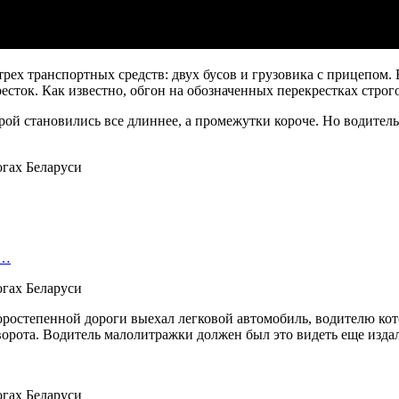
рех транспортных средств: двух бусов и грузовика с прицепом. 
есток. Как известно, обгон на обозначенных перекрестках строг
рой становились все длиннее, а промежутки короче. Но водитель
м…
торостепенной дороги выехал легковой автомобиль, водителю ко
ворота. Водитель малолитражки должен был это видеть еще издал