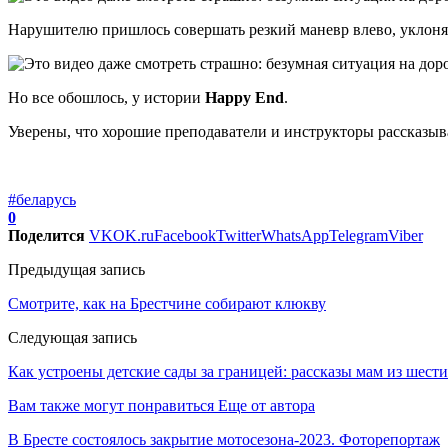
Нарушителю пришлось совершать резкий маневр влево, уклоняя
Но все обошлось, у истории
Happy End
.
Уверены, что хорошие преподаватели и инструкторы рассказыва
#беларусь
0
Поделится
VK
OK.ru
Facebook
Twitter
WhatsApp
Telegram
Viber
Предыдущая запись
Смотрите, как на Брестчине собирают клюкву
Следующая запись
Как устроены детские сады за границей: рассказы мам из шести
Вам также могут понравиться
Еще от автора
В Бресте состоялось закрытие мотосезона-2023. Фоторепортаж