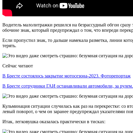
Водитель малолитражки решился на безрассудный обгон сразу т
обочине знак, который предупреждал о том, что впереди перекр
Если пропустил знак, то дальше намекала разметка, линии кото
терять.
Сейчас читают
В Бресте состоялось закрытие мотосезона-2023. Фоторепортаж
В Бресте сотрудники ГАИ останавливали автомобили, за руле
Кульминация ситуации случилась как раз на перекрестке: со в
левый поворот, о чем он заранее предупреждал указателями по
Итак, легковушка оказалась практически в тисках: