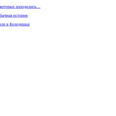
м которых находились…
обычная история
ыли в Колодищах