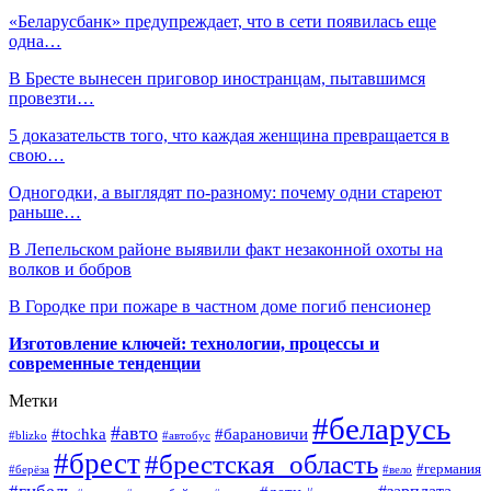
«Беларусбанк» предупреждает, что в сети появилась еще
одна…
В Бресте вынесен приговор иностранцам, пытавшимся
провезти…
5 доказательств того, что каждая женщина превращается в
свою…
Одногодки, а выглядят по-разному: почему одни стареют
раньше…
В Лепельском районе выявили факт незаконной охоты на
волков и бобров
В Городке при пожаре в частном доме погиб пенсионер
Изготовление ключей: технологии, процессы и
современные тенденции
Метки
#беларусь
#авто
#барановичи
#tochka
#blizko
#автобус
#брест
#брестская_область
#германия
#берёза
#вело