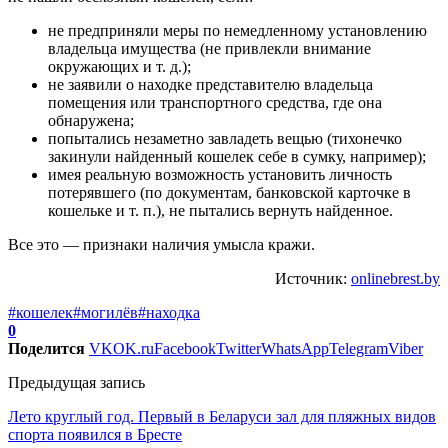
не предприняли меры по немедленному установлению
владельца имущества (не привлекли внимание
окружающих и т. д.);
не заявили о находке представителю владельца
помещения или транспортного средства, где она
обнаружена;
попытались незаметно завладеть вещью (тихонечко
закинули найденный кошелек себе в сумку, например);
имея реальную возможность установить личность
потерявшего (по документам, банковской карточке в
кошельке и т. п.), не пытались вернуть найденное.
Все это — признаки наличия умысла кражи.
Источник:
onlinebrest.by
#кошелек
#могилёв
#находка
0
Поделится
VK
OK.ru
Facebook
Twitter
WhatsApp
Telegram
Viber
Предыдущая запись
Лето круглый год. Первый в Беларуси зал для пляжных видов
спорта появился в Бресте