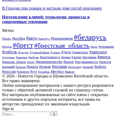
В Городке при пожаре в частном доме погиб пенсионер
Изготовление ключей: технологии, процессы и
современные тенденции
Метки
#беларусь
#авто
#барановичи
#tochka
#blizko
#автобус
#брест
#брестская_область
#германия
#берёза
#вело
#гибель
#зарплата
#дети
#животное
#гродно
#дальнобойщик
#деньга
#минск
#контрабанда
#литва
#кража
#медицина
#здоровье
#каменец
#кобрин
#налог
#мошенничество
#недвижимость
#минская_область
#новости
#мото
#польша
#работа
#пинск
#пожар
компаний
#пенсия
#приговор
#пьяный
#россия
#суд
#футбол
#сигарета
#телефон
#школа
© 2026 - Новости Городка и Шумилино Витебской области.
Все права защищены.
Любое копирование материалов с нашего ресурса разрешается
только с обратной активной ссылкой на страницу статьи.
Все материалы опубликованные на сайте взяты с открытых
источников и других порталов интернета, все права на
авторство принадлежат их законным владельцам.
Sign in