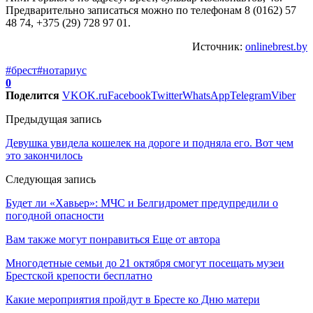
Предварительно записаться можно по телефонам 8 (0162) 57
48 74, +375 (29) 728 97 01.
Источник:
onlinebrest.by
#брест
#нотариус
0
Поделится
VK
OK.ru
Facebook
Twitter
WhatsApp
Telegram
Viber
Предыдущая запись
Девушка увидела кошелек на дороге и подняла его. Вот чем
это закончилось
Следующая запись
Будет ли «Хавьер»: МЧС и Белгидромет предупредили о
погодной опасности
Вам также могут понравиться
Еще от автора
Многодетные семьи до 21 октября смогут посещать музеи
Брестской крепости бесплатно
Какие мероприятия пройдут в Бресте ко Дню матери