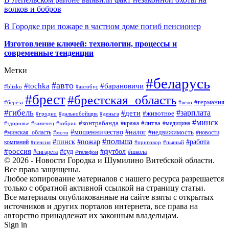
волков и бобров
В Городке при пожаре в частном доме погиб пенсионер
Изготовление ключей: технологии, процессы и
современные тенденции
Метки
#беларусь
#авто
#барановичи
#tochka
#blizko
#автобус
#брест
#брестская_область
#германия
#берёза
#вело
#гибель
#зарплата
#дети
#животное
#гродно
#дальнобойщик
#деньга
#минск
#контрабанда
#литва
#кража
#медицина
#здоровье
#каменец
#кобрин
#налог
#мошенничество
#недвижимость
#минская_область
#новости
#мото
#польша
#работа
#пинск
#пожар
компаний
#пенсия
#приговор
#пьяный
#россия
#суд
#футбол
#сигарета
#телефон
#школа
© 2026 - Новости Городка и Шумилино Витебской области.
Все права защищены.
Любое копирование материалов с нашего ресурса разрешается
только с обратной активной ссылкой на страницу статьи.
Все материалы опубликованные на сайте взяты с открытых
источников и других порталов интернета, все права на
авторство принадлежат их законным владельцам.
Sign in