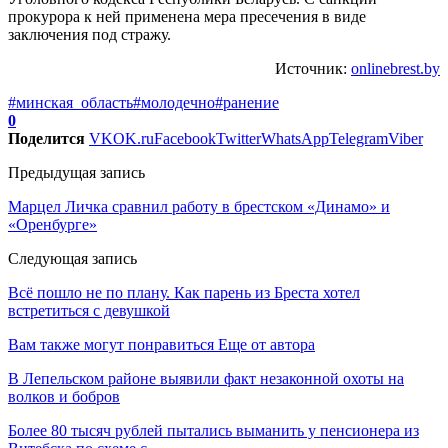
прокурора к ней применена мера пресечения в виде
заключения под стражу.
Источник:
onlinebrest.by
#минская_область
#молодечно
#ранение
0
Поделится
VK
OK.ru
Facebook
Twitter
WhatsApp
Telegram
Viber
Предыдущая запись
Марцел Личка сравнил работу в брестском «Динамо» и
«Оренбурге»
Следующая запись
Всё пошло не по плану. Как парень из Бреста хотел
встретиться с девушкой
Вам также могут понравиться
Еще от автора
В Лепельском районе выявили факт незаконной охоты на
волков и бобров
Более 80 тысяч рублей пытались выманить у пенсионера из