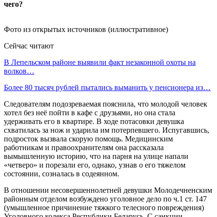
Фото из открытых источников (иллюстративное)
Сейчас читают
В Лепельском районе выявили факт незаконной охоты на
волков…
Более 80 тысяч рублей пытались выманить у пенсионера из…
Следователям подозреваемая пояснила, что молодой человек
хотел без неё пойти в кафе с друзьями, но она стала
удерживать его в квартире. В ходе потасовки девушка
схватилась за нож и ударила им потерпевшего. Испугавшись,
подросток вызвала скорую помощь. Медицинским
работникам и правоохранителям она рассказала
вымышленную историю, что на парня на улице напали
«четверо» и порезали его, однако, узнав о его тяжелом
состоянии, созналась в содеянном.
В отношении несовершеннолетней девушки Молодечненским
районным отделом возбуждено уголовное дело по ч.1 ст. 147
(умышленное причинение тяжкого телесного повреждения)
Уголовного кодекса Республики Беларусь. С санкции