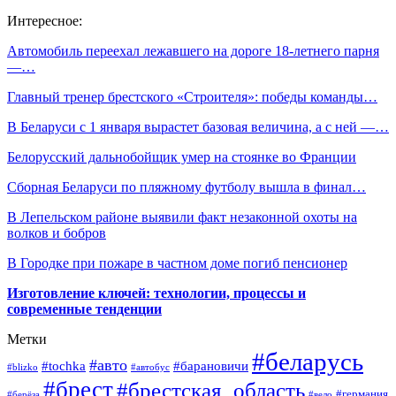
Интересное:
Автомобиль переехал лежавшего на дороге 18-летнего парня
—…
Главный тренер брестского «Строителя»: победы команды…
В Беларуси с 1 января вырастет базовая величина, а с ней —…
Белорусский дальнобойщик умер на стоянке во Франции
Сборная Беларуси по пляжному футболу вышла в финал…
В Лепельском районе выявили факт незаконной охоты на
волков и бобров
В Городке при пожаре в частном доме погиб пенсионер
Изготовление ключей: технологии, процессы и
современные тенденции
Метки
#беларусь
#авто
#барановичи
#tochka
#blizko
#автобус
#брест
#брестская_область
#германия
#берёза
#вело