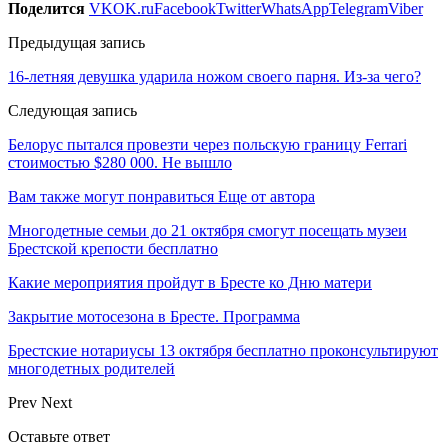
Поделится
VK
OK.ru
Facebook
Twitter
WhatsApp
Telegram
Viber
Предыдущая запись
16-летняя девушка ударила ножом своего парня. Из-за чего?
Следующая запись
Белорус пытался провезти через польскую границу Ferrari
стоимостью $280 000. Не вышло
Вам также могут понравиться
Еще от автора
Многодетные семьи до 21 октября смогут посещать музеи
Брестской крепости бесплатно
Какие мероприятия пройдут в Бресте ко Дню матери
Закрытие мотосезона в Бресте. Программа
Брестские нотариусы 13 октября бесплатно проконсультируют
многодетных родителей
Prev
Next
Оставьте ответ