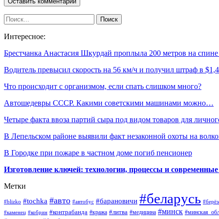
Интересное:
Брестчанка Анастасия Шкурдай проплыла 200 метров на спин
Водитель превысил скорость на 56 км/ч и получил штраф в $1
Что происходит с организмом, если спать слишком много?
Автошедевры СССР. Какими советскими машинами можно…
Четыре факта ввоза партий сыра под видом товаров для лично
В Лепельском районе выявили факт незаконной охоты на волко
В Городке при пожаре в частном доме погиб пенсионер
Изготовление ключей: технологии, процессы и современные
Метки
#беларусь
#авто
#барановичи
#tochka
#blizko
#берёз
#автобус
#минск
#контрабанда
#литва
#кража
#медицина
#минская_обл
#каменец
#кобрин