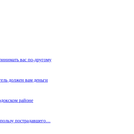
ринимать вас по-другому
тель должен вам деньги
одокском районе
в пользу пострадавшего…