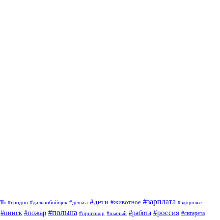
ль
#зарплата
#дети
#животное
#гродно
#дальнобойщик
#деньга
#здоровье
#польша
#россия
#работа
#пинск
#пожар
#приговор
#сигарета
#пьяный