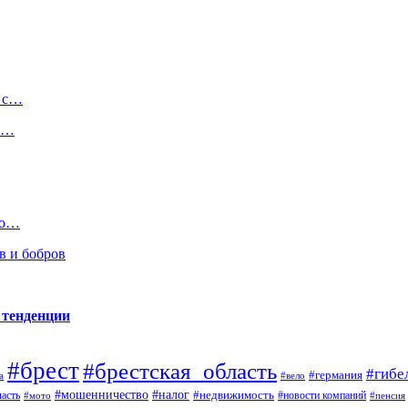
е с…
,4…
го…
в и бобров
 тенденции
#брест
#брестская_область
#гибе
#германия
а
#вело
#налог
#мошенничество
#недвижимость
асть
#новости компаний
#мото
#пенсия