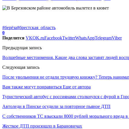
#берёза
#брестская_область
0
Поделится
VK
OK.ru
Facebook
Twitter
WhatsApp
Telegram
Viber
Предыдущая запись
Волшебные местоимения. Какие два слова заставят людей восп
Следующая запись
После увольнения не отдали трудовую книжку? Теперь нанима
Вам также могут понравиться
Еще от автора
Туристический автобус с россиянами столкнулся с фурой в Гор
Автоледи в Пинске осудили за повторное пьяное ДТП
С собственников ТС взыскали 8000 рублей морального вреда 
Жесткое ДТП произошло в Барановичах