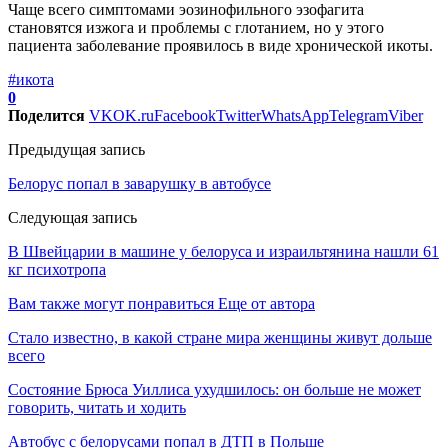
Чаще всего симптомами эозинофильного эзофагита
становятся изжога и проблемы с глотанием, но у этого
пациента заболевание проявилось в виде хронической икоты.
#икота
0
Поделится
VK
OK.ru
Facebook
Twitter
WhatsApp
Telegram
Viber
Предыдущая запись
Белорус попал в заварушку в автобусе
Следующая запись
В Швейцарии в машине у белоруса и израильтянина нашли 61
кг психотропа
Вам также могут понравиться
Еще от автора
Стало известно, в какой стране мира женщины живут дольше
всего
Состояние Брюса Уиллиса ухудшилось: он больше не может
говорить, читать и ходить
Автобус с белорусами попал в ДТП в Польше