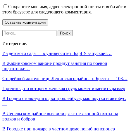
Сохраните мое имя, адрес электронной почты и веб-сайт в
этом браузере для следующего комментария.
Интересное:
Из детского сада — в университет: БарГУ запускает…
В Жабинковском районе пройдут занятия по боевой
подготовке…
Старейшей жительнице Ленинского района г. Бреста — 103…
Причины, по которым женская грудь может изменить размер
В Гродно столкнулись два троллейбуса, маршрутка и автобус.
…
В Лепельском районе выявили факт незаконной охоты на
волков и бобров
В Городке при пожаре в частном доме погиб пенсионер