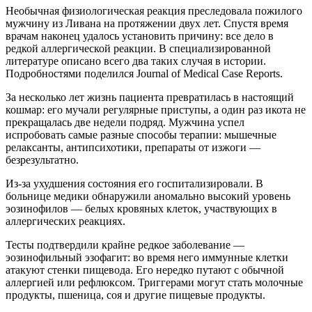
Необычная физиологическая реакция преследовала пожилого
мужчину из Ливана на протяжении двух лет. Спустя время
врачам наконец удалось установить причину: все дело в
редкой аллергической реакции. В специализированной
литературе описано всего два таких случая в истории.
Подробностями поделился Journal of Medical Case Reports.
За несколько лет жизнь пациента превратилась в настоящий
кошмар: его мучали регулярные приступы, а один раз икота не
прекращалась две недели подряд. Мужчина успел
испробовать самые разные способы терапии: мышечные
релаксанты, антипсихотики, препараты от изжоги —
безрезультатно.
Из-за ухудшения состояния его госпитализировали. В
больнице медики обнаружили аномально высокий уровень
эозинофилов — белых кровяных клеток, участвующих в
аллергических реакциях.
Тесты подтвердили крайне редкое заболевание —
эозинофильный эзофагит: во время него иммунные клетки
атакуют стенки пищевода. Его нередко путают с обычной
аллергией или рефлюксом. Триггерами могут стать молочные
продукты, пшеница, соя и другие пищевые продукты.