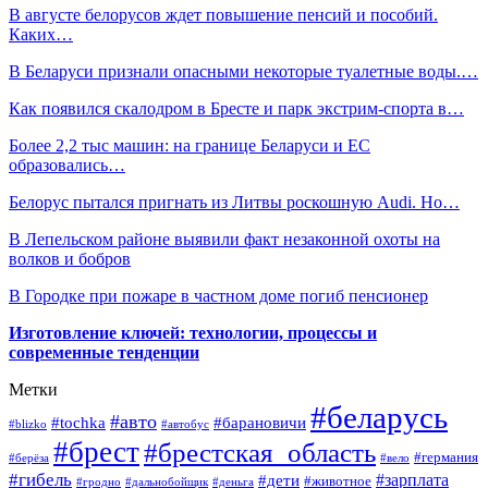
В августе белорусов ждет повышение пенсий и пособий.
Каких…
В Беларуси признали опасными некоторые туалетные воды.…
Как появился скалодром в Бресте и парк экстрим-спорта в…
Более 2,2 тыс машин: на границе Беларуси и ЕС
образовались…
Белорус пытался пригнать из Литвы роскошную Audi. Но…
В Лепельском районе выявили факт незаконной охоты на
волков и бобров
В Городке при пожаре в частном доме погиб пенсионер
Изготовление ключей: технологии, процессы и
современные тенденции
Метки
#беларусь
#авто
#барановичи
#tochka
#blizko
#автобус
#брест
#брестская_область
#германия
#берёза
#вело
#гибель
#зарплата
#дети
#животное
#гродно
#дальнобойщик
#деньга