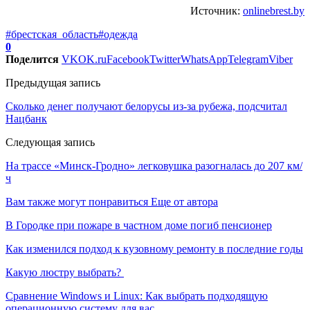
Источник:
onlinebrest.by
#брестская_область
#одежда
0
Поделится
VK
OK.ru
Facebook
Twitter
WhatsApp
Telegram
Viber
Предыдущая запись
Сколько денег получают белорусы из-за рубежа, подсчитал
Нацбанк
Следующая запись
На трассе «Минск-Гродно» легковушка разогналась до 207 км/
ч
Вам также могут понравиться
Еще от автора
В Городке при пожаре в частном доме погиб пенсионер
Как изменился подход к кузовному ремонту в последние годы
Какую люстру выбрать?
Сравнение Windows и Linux: Как выбрать подходящую
операционную систему для вас