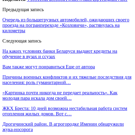
Предыдущая запись
Очередь из большегрузных автомобилей, ожидающих своего
проезда на погранпереходе «Козловичи», растянулась на
километры
Следующая запись
На каких условиях банки Беларуси выдают кредиты на
обучение в вузах и ссузах
Вам также могут понравиться
Еще от автора
Причины военных конфликтов и их тяжелые последствия для
населения: роль гуманитарной…
«Картинка почти никогда не передает реальность». Как
молодая пара искала дом своей…
ЖКХ Бреста: 10 дней возможна нестабильная работа систем
отопления жилых домов. Вот с…
Дрогичинский район. В агрогородке Именин обнаружили
жука-носорога