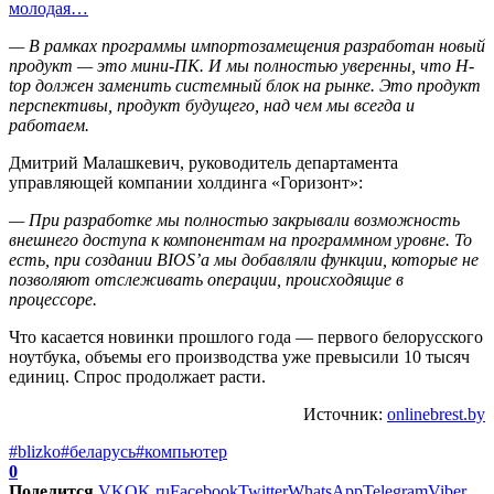
молодая…
— В рамках программы импортозамещения разработан новый
продукт — это мини-ПК. И мы полностью уверенны, что H-
top должен заменить системный блок на рынке. Это продукт
перспективы, продукт будущего, над чем мы всегда и
работаем.
Дмитрий Малашкевич, руководитель департамента
управляющей компании холдинга «Горизонт»:
— При разработке мы полностью закрывали возможность
внешнего доступа к компонентам на программном уровне. То
есть, при создании BIOS’a мы добавляли функции, которые не
позволяют отслеживать операции, происходящие в
процессоре.
Что касается новинки прошлого года — первого белорусского
ноутбука, объемы его производства уже превысили 10 тысяч
единиц. Спрос продолжает расти.
Источник:
onlinebrest.by
#blizko
#беларусь
#компьютер
0
Поделится
VK
OK.ru
Facebook
Twitter
WhatsApp
Telegram
Viber