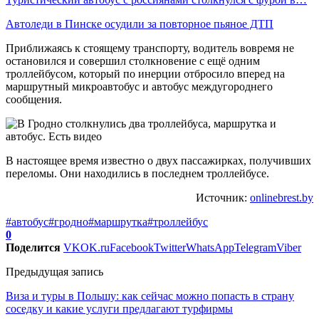
Автоледи в Пинске осудили за повторное пьяное ДТП
Приближаясь к стоящему транспорту, водитель вовремя не
остановился и совершил столкновение с ещё одним
троллейбусом, который по инерции отбросило вперед на
маршрутный микроавтобус и автобус междугороднего
сообщения.
В настоящее время известно о двух пассажирках, получивших
переломы. Они находились в последнем троллейбусе.
Источник:
onlinebrest.by
#автобус
#гродно
#маршрутка
#троллейбус
0
Поделится
VK
OK.ru
Facebook
Twitter
WhatsApp
Telegram
Viber
Предыдущая запись
Виза и туры в Польшу: как сейчас можно попасть в страну
соседку и какие услуги предлагают турфирмы