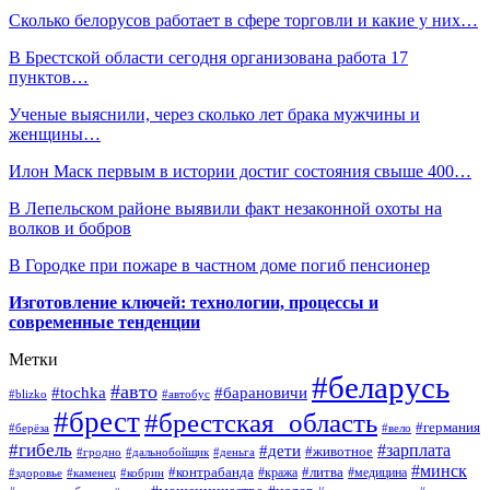
Сколько белорусов работает в сфере торговли и какие у них…
В Брестской области сегодня организована работа 17
пунктов…
Ученые выяснили, через сколько лет брака мужчины и
женщины…
Илон Маск первым в истории достиг состояния свыше 400…
В Лепельском районе выявили факт незаконной охоты на
волков и бобров
В Городке при пожаре в частном доме погиб пенсионер
Изготовление ключей: технологии, процессы и
современные тенденции
Метки
#беларусь
#авто
#барановичи
#tochka
#blizko
#автобус
#брест
#брестская_область
#германия
#берёза
#вело
#гибель
#зарплата
#дети
#животное
#гродно
#дальнобойщик
#деньга
#минск
#контрабанда
#литва
#кража
#медицина
#здоровье
#каменец
#кобрин