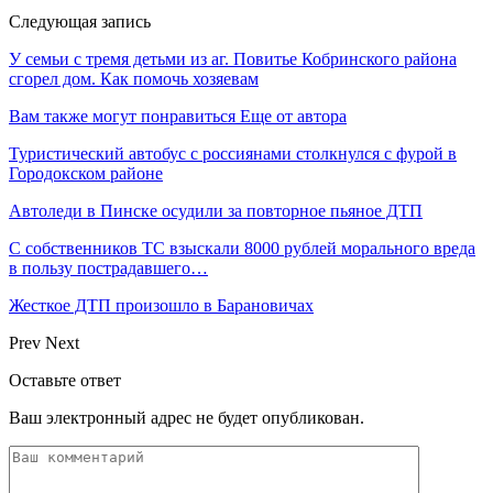
Следующая запись
У семьи с тремя детьми из аг. Повитье Кобринского района
сгорел дом. Как помочь хозяевам
Вам также могут понравиться
Еще от автора
Туристический автобус с россиянами столкнулся с фурой в
Городокском районе
Автоледи в Пинске осудили за повторное пьяное ДТП
С собственников ТС взыскали 8000 рублей морального вреда
в пользу пострадавшего…
Жесткое ДТП произошло в Барановичах
Prev
Next
Оставьте ответ
Ваш электронный адрес не будет опубликован.