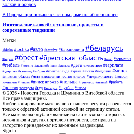
волков и бобров
В Городке при пожаре в частном доме погиб пенсионер
Изготовление ключей: технологии, процессы и
современные тенденции
Метки
#беларусь
#авто
#барановичи
#tochka
#blizko
#автобус
#брест
#брестская_область
#германия
#берёза
#вело
#гибель
#зарплата
#дети
#животное
#гродно
#дальнобойщик
#деньга
#минск
#контрабанда
#литва
#кража
#медицина
#здоровье
#каменец
#кобрин
#налог
#мошенничество
#недвижимость
#минская_область
#новости
#мото
#польша
#работа
#пинск
#пожар
компаний
#пенсия
#приговор
#пьяный
#россия
#суд
#футбол
#сигарета
#телефон
#школа
© 2026 - Новости Городка и Шумилино Витебской области.
Все права защищены.
Любое копирование материалов с нашего ресурса разрешается
только с обратной активной ссылкой на страницу статьи.
Все материалы опубликованные на сайте взяты с открытых
источников и других порталов интернета, все права на
авторство принадлежат их законным владельцам.
Sign in