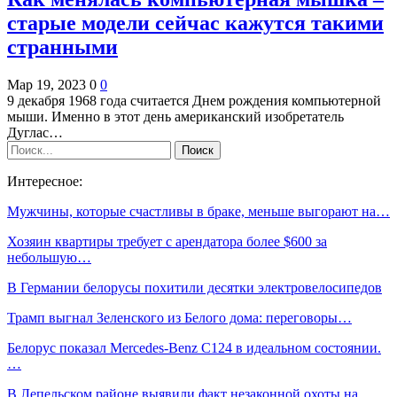
старые модели сейчас кажутся такими
странными
Мар 19, 2023
0
0
9 декабря 1968 года считается Днем рождения компьютерной
мыши. Именно в этот день американский изобретатель
Дуглас…
Интересное:
Мужчины, которые счастливы в браке, меньше выгорают на…
Хозяин квартиры требует с арендатора более $600 за
небольшую…
В Германии белорусы похитили десятки электровелосипедов
Трамп выгнал Зеленского из Белого дома: переговоры…
Белорус показал Mercedes-Benz C124 в идеальном состоянии.
…
В Лепельском районе выявили факт незаконной охоты на