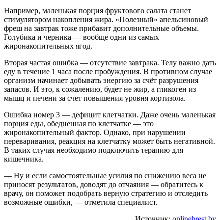
Например, маленькая порция фруктового салата станет
стимулятором накопления жира. «Полезный» апельсиновый
фреш на завтрак тоже прибавит дополнительные объемы.
Голубика и черника — вообще одни из самых
жиронакопительных ягод.
Вторая частая ошибка — отсутствие завтрака. Телу важно дать
еду в течение 1 часа после пробуждения. В противном случае
организм начинает добывать энергию за счёт разрушения
запасов. И это, к сожалению, будет не жир, а гликоген из
мышц и печени за счет повышения уровня кортизола.
Ошибка номер 3 — дефицит клетчатки. Даже очень маленькая
порция еды, обедненная по клетчатке — это
жиронакопительный фактор. Однако, при нарушении
переваривания, реакция на клетчатку может быть негативной.
В таких случая необходимо подключить терапию для
кишечника.
— Ну и если самостоятельные усилия по снижению веса не
приносят результатов, доводят до отчаяния — обратитесь к
врачу, он поможет подобрать верную стратегию и отследить
возможные ошибки, — отметила специалист.
Источник:
onlinebrest.by