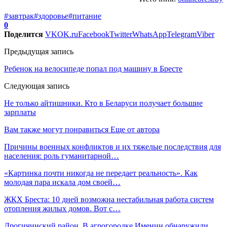
#завтрак
#здоровье
#питание
0
Поделится
VK
OK.ru
Facebook
Twitter
WhatsApp
Telegram
Viber
Предыдущая запись
Ребенок на велосипеде попал под машину в Бресте
Следующая запись
Не только айтишники. Кто в Беларуси получает большие
зарплаты
Вам также могут понравиться
Еще от автора
Причины военных конфликтов и их тяжелые последствия для
населения: роль гуманитарной…
«Картинка почти никогда не передает реальность». Как
молодая пара искала дом своей…
ЖКХ Бреста: 10 дней возможна нестабильная работа систем
отопления жилых домов. Вот с…
Дрогичинский район. В агрогородке Именин обнаружили