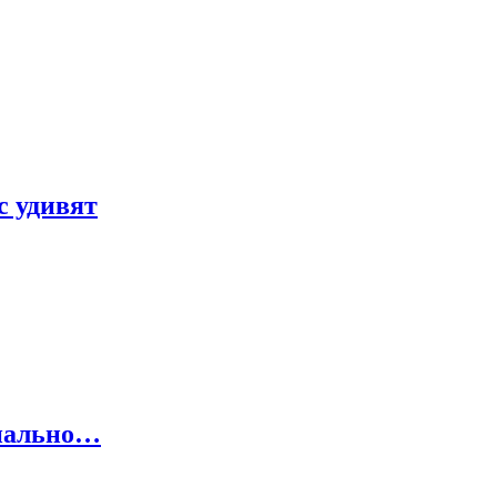
с удивят
онально…