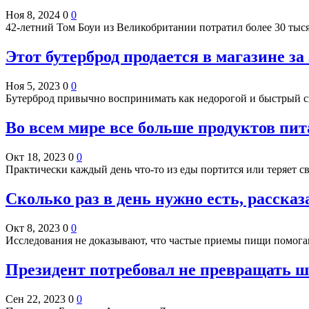
Ноя 8, 2024
0
0
42-летний Том Боуи из Великобритании потратил более 30 ты
Этот бутерброд продается в магазине за 
Ноя 5, 2023
0
0
Бутерброд привычно воспринимать как недорогой и быстрый сп
Во всем мире все больше продуктов пи
Окт 18, 2023
0
0
Практически каждый день что-то из еды портится или теряет 
Сколько раз в день нужно есть, расска
Окт 8, 2023
0
0
Исследования не доказывают, что частые приемы пищи помога
Президент потребовал не превращать 
Сен 22, 2023
0
0