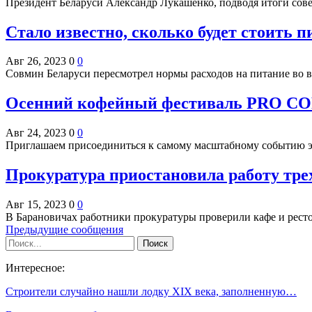
Президент Беларуси Александр Лукашенко, подводя итоги со
Стало известно, сколько будет стоить п
Авг 26, 2023
0
0
Совмин Беларуси пересмотрел нормы расходов на питание во 
Осенний кофейный фестиваль PRO CO
Авг 24, 2023
0
0
Приглашаем присоединиться к самому масштабному событию эт
Прокуратура приостановила работу тре
Авг 15, 2023
0
0
В Барановичах работники прокуратуры проверили кафе и ресто
Предыдущие сообщения
Интересное:
Строители случайно нашли лодку XIX века, заполненную…