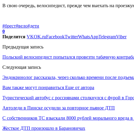
В свою очередь, велосипедист, прежде чем выехать на проезжу
#брест
#вело
#дети
0
Поделится
VK
OK.ru
Facebook
Twitter
WhatsApp
Telegram
Viber
Предыдущая запись
Польский велосипедист попытался провезти табачную контраба
Следующая запись
Эндокринолог рассказала, через сколько времени после подъема
Вам также могут понравиться
Еще от автора
Туристический автобус с россиянами столкнулся с фурой в Гор
Автоледи в Пинске осудили за повторное пьяное ДТП
С собственников ТС взыскали 8000 рублей морального вреда 
Жесткое ДТП произошло в Барановичах