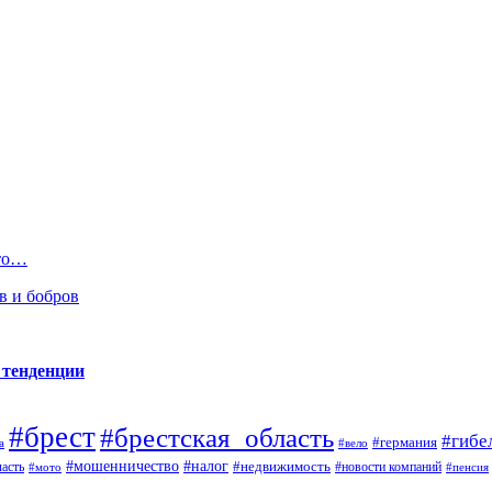
Что…
в и бобров
 тенденции
#брест
#брестская_область
#гибе
#германия
а
#вело
#налог
#мошенничество
#недвижимость
асть
#новости компаний
#мото
#пенсия