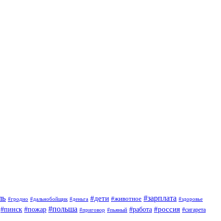
ль
#зарплата
#дети
#животное
#гродно
#дальнобойщик
#деньга
#здоровье
#польша
#россия
#работа
#пинск
#пожар
#приговор
#сигарета
#пьяный