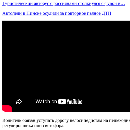
Туристический автобус с россиянами столкнулся с фурой в…
Автоледи в Пинске осудили за повторное пьяное ДТП
Водитель обязан уступать дорогу велосипедистам на пешеходн
регулировщика или светофора.