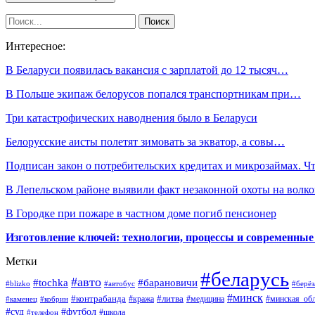
Интересное:
В Беларуси появилась вакансия с зарплатой до 12 тысяч…
В Польше экипаж белорусов попался транспортникам при…
Три катастрофических наводнения было в Беларуси
Белорусские аисты полетят зимовать за экватор, а совы…
Подписан закон о потребительских кредитах и микрозаймах. 
В Лепельском районе выявили факт незаконной охоты на волко
В Городке при пожаре в частном доме погиб пенсионер
Изготовление ключей: технологии, процессы и современные
Метки
#беларусь
#авто
#барановичи
#tochka
#blizko
#берёз
#автобус
#минск
#контрабанда
#литва
#кража
#медицина
#минская_обл
#каменец
#кобрин
#суд
#футбол
#телефон
#школа