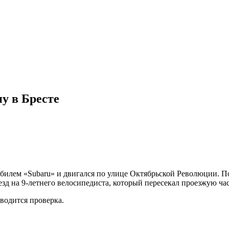
у в Бресте
обилем «Subaru» и двигался по улице Октябрьской Революции. П
д на 9-летнего велосипедиста, который пересекал проезжую час
водится проверка.