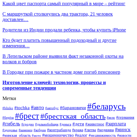
Какой цвет паспорта самый популярный в мире – рейтинг
С маршруткой столкнулись два трактора, 21 человек
доставлен…
Родители из Индии продали ребенка, чтобы купить iPhone
Кто будет платить повышенный подоходный и другие
изменения…
В Лепельском районе выявили факт незаконной охоты на
волков и бобров
В Городке при пожаре в частном доме погиб пенсионер
Изготовление ключей: технологии, процессы и
современные тенденции
Метки
#беларусь
#авто
#барановичи
#tochka
#blizko
#автобус
#брест
#брестская_область
#германия
#берёза
#вело
#гибель
#зарплата
#дети
#животное
#гродно
#дальнобойщик
#деньга
#минск
#контрабанда
#литва
#кража
#медицина
#здоровье
#каменец
#кобрин
#налог
#мошенничество
#недвижимость
#минская_область
#новости
#мото