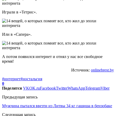
Играли в «Тетрис».
Или в «Сапера».
А потом появился интернет и отнял у нас все свободное
время!
Источник:
onlinebrest.by
#интернет
#ностальгия
0
Поделится
VK
OK.ru
Facebook
Twitter
WhatsApp
Telegram
Viber
Предыдущая запись
Мужчина пытался ввезти из Литвы 34 кг гашиша в бензобаке
Следующая запись