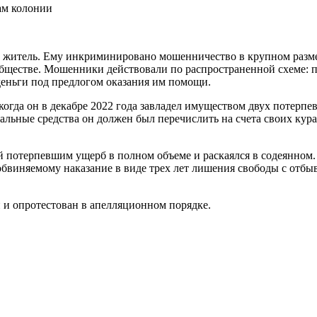
житель. Ему инкриминировано мошенничество в крупном размер
ообществе. Мошенники действовали по распространенной схеме:
еньги под предлогом оказания им помощи.
когда он в декабре 2022 года завладел имуществом двух потерпе
альные средства он должен был перечислить на счета своих кур
 потерпевшим ущерб в полном объеме и раскаялся в содеянном
ил обвиняемому наказание в виде трех лет лишения свободы с от
 и опротестован в апелляционном порядке.