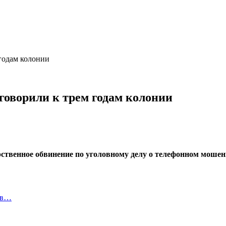
годам колонии
оворили к трем годам колонии
арственное обвинение по уголовному делу о телефонном мош
ов…