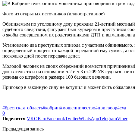
Фото из открытых источников (иллюстративное)
Обвиняемым по уголовному делу проходил 21-летний местный 
судебного следствия, фигурант был курьером в преступном с
о якобы совершенном их родственниками ДТП и выманивали д
Установлено два преступных эпизода с участием обвиняемого, 
определенный процент от каждой переданной ему суммы, а ост
несколько дней после передачи денег.
Молодой человек из своих сбережений возместил причиненный
доказательств и на основании ч.2 и ч.3 ст.209 УК суд назнач
режима со штрафом в размере 100 базовых величин.
Приговор в законную силу не вступил и может быть обжалован
#брестская_область
#кобрин
#мошенничество
#пригвоор
#суд
0
Поделится
VK
OK.ru
Facebook
Twitter
WhatsApp
Telegram
Viber
Предыдущая запись