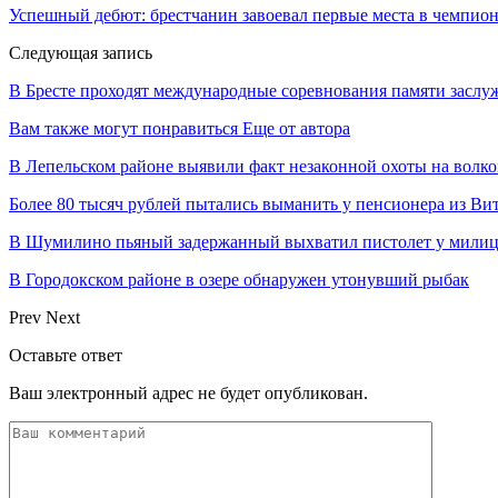
Успешный дебют: брестчанин завоевал первые места в чемпио
Следующая запись
В Бресте проходят международные соревнования памяти засл
Вам также могут понравиться
Еще от автора
В Лепельском районе выявили факт незаконной охоты на волко
Более 80 тысяч рублей пытались выманить у пенсионера из Ви
В Шумилино пьяный задержанный выхватил пистолет у милици
В Городокском районе в озере обнаружен утонувший рыбак
Prev
Next
Оставьте ответ
Ваш электронный адрес не будет опубликован.