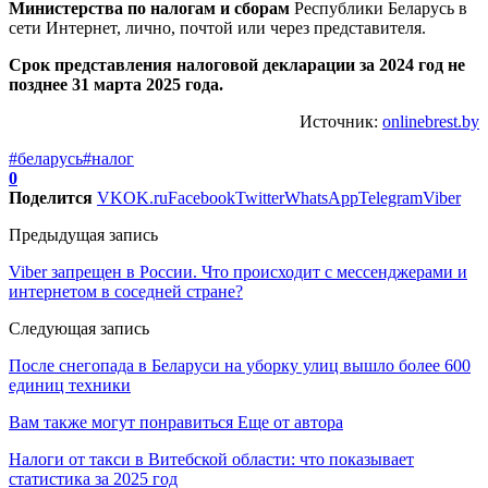
Министерства по налогам и сборам
Республики Беларусь в
сети Интернет, лично, почтой или через представителя.
Срок представления налоговой декларации за 2024 год не
позднее 31 марта 2025 года.
Источник:
onlinebrest.by
#беларусь
#налог
0
Поделится
VK
OK.ru
Facebook
Twitter
WhatsApp
Telegram
Viber
Предыдущая запись
Viber запрещен в России. Что происходит с мессенджерами и
интернетом в соседней стране?
Следующая запись
После снегопада в Беларуси на уборку улиц вышло более 600
единиц техники
Вам также могут понравиться
Еще от автора
Налоги от такси в Витебской области: что показывает
статистика за 2025 год