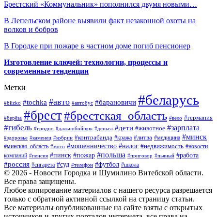
Брестский «Коммунальник» пополнился двумя новыми…
В Лепельском районе выявили факт незаконной охоты на
волков и бобров
В Городке при пожаре в частном доме погиб пенсионер
Изготовление ключей: технологии, процессы и
современные тенденции
Метки
#беларусь
#авто
#барановичи
#tochka
#blizko
#автобус
#брест
#брестская_область
#германия
#берёза
#вело
#гибель
#зарплата
#дети
#животное
#гродно
#дальнобойщик
#деньга
#минск
#контрабанда
#литва
#кража
#медицина
#здоровье
#каменец
#кобрин
#налог
#мошенничество
#недвижимость
#минская_область
#новости
#мото
#польша
#работа
#пинск
#пожар
компаний
#пенсия
#приговор
#пьяный
#россия
#суд
#футбол
#сигарета
#телефон
#школа
© 2026 - Новости Городка и Шумилино Витебской области.
Все права защищены.
Любое копирование материалов с нашего ресурса разрешается
только с обратной активной ссылкой на страницу статьи.
Все материалы опубликованные на сайте взяты с открытых
источников и других порталов интернета, все права на