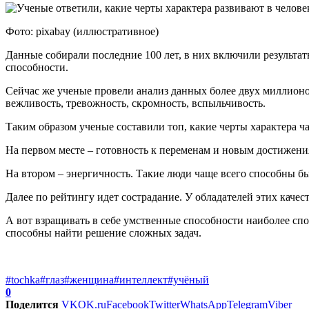
Фото: pixabay (иллюстративное)
Данные собирали последние 100 лет, в них включили результат
способности.
Сейчас же ученые провели анализ данных более двух миллионов
вежливость, тревожность, скромность, вспыльчивость.
Таким образом ученые составили топ, какие черты характера 
На первом месте – готовность к переменам и новым достижени
На втором – энергичность. Такие люди чаще всего способны б
Далее по рейтингу идет сострадание. У обладателей этих качес
А вот взращивать в себе умственные способности наиболее с
способны найти решение сложных задач.
#tochka
#глаз
#женщина
#интеллект
#учёный
0
Поделится
VK
OK.ru
Facebook
Twitter
WhatsApp
Telegram
Viber