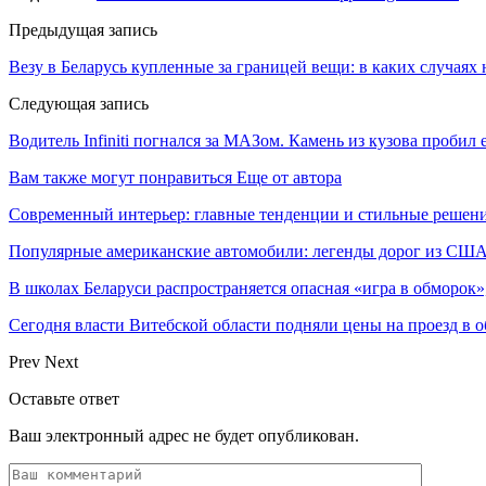
Предыдущая запись
Везу в Беларусь купленные за границей вещи: в каких случаях 
Следующая запись
Водитель Infiniti погнался за МАЗом. Камень из кузова пробил 
Вам также могут понравиться
Еще от автора
Современный интерьер: главные тенденции и стильные решени
Популярные американские автомобили: легенды дорог из СШ
В школах Беларуси распространяется опасная «игра в обморок»
Сегодня власти Витебской области подняли цены на проезд в 
Prev
Next
Оставьте ответ
Ваш электронный адрес не будет опубликован.