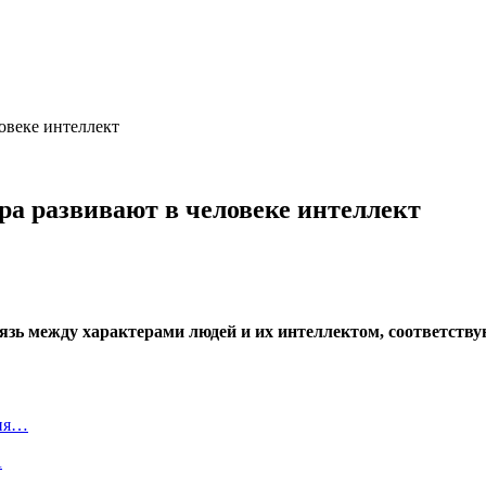
овеке интеллект
ра развивают в человеке интеллект
вязь между характерами людей и их интеллектом, соответст
ния…
А