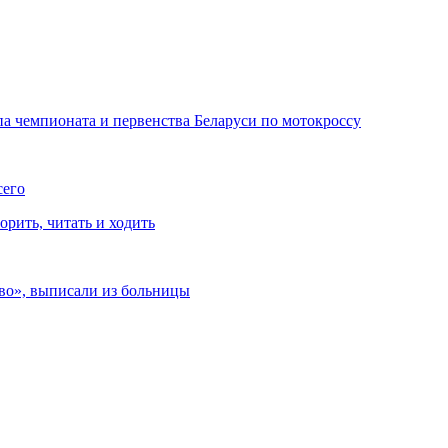
а чемпионата и первенства Беларуси по мотокроссу
сего
рить, читать и ходить
ево», выписали из больницы