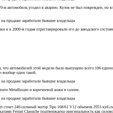
70-м автомобиль угодил в аварию. Кузов не был поврежден, но в
ки и к 2000-м годам отреставрировали его до заводского состоя
ом, что автомобилей этой модели было выпущено всего 106 един
н вообще один такой.
rro Metallizzato и коричневой кожи в салоне.
rari стоит 240-сильный мотор Tipo 168/61 V12 объемом 2953 куб
тами Ferrari Classiche подтверждена оригинальность как силовог