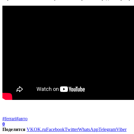
#ferrari
#авто
0
Поделится
VK
OK.ru
Facebook
Twitter
WhatsApp
Telegram
Viber