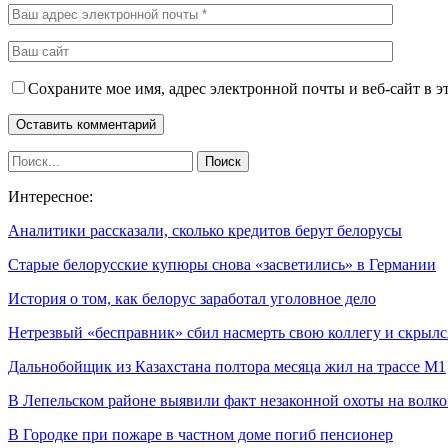
Сохраните мое имя, адрес электронной почты и веб-сайт в э
Интересное:
Аналитики рассказали, сколько кредитов берут белорусы
Старые белорусские купюры снова «засветились» в Германии
История о том, как белорус заработал уголовное дело
Нетрезвый «бесправник» сбил насмерть свою коллегу и скрыл
Дальнобойщик из Казахстана полтора месяца жил на трассе М1
В Лепельском районе выявили факт незаконной охоты на волко
В Городке при пожаре в частном доме погиб пенсионер