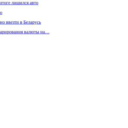
итоге лишился авто
ло
но ввезти в Беларусь
кларирования валюты на…