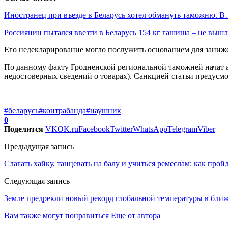
Иностранец при въезде в Беларусь хотел обмануть таможню. 
Россиянин пытался ввезти в Беларусь 154 кг гашиша – не выш
Его недекларирование могло послужить основанием для заниже
По данному факту Гродненской региональной таможней начат а
недостоверных сведений о товарах). Санкцией статьи предусмо
#беларусь
#контрабанда
#наушник
0
Поделится
VK
OK.ru
Facebook
Twitter
WhatsApp
Telegram
Viber
Предыдущая запись
Слагать хайку, танцевать на балу и учиться ремеслам: как прой
Следующая запись
Земле предрекли новый рекорд глобальной температуры в ближ
Вам также могут понравиться
Еще от автора