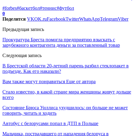
#forbes
#баскетбол
#теннис
#футбол
0
Поделится
VK
OK.ru
Facebook
Twitter
WhatsApp
Telegram
Viber
Предыдущая запись
Прокуратура Бреста помогла предприятию взыскать с
зарубежного контрагента деньги за поставленный товар
Следующая запись
В Брестской области 20-летний парень разбил стеклопакет в
подъезде. Как его наказали?
Вам также могут понравиться
Еще от автора
Стало известно, в какой стране мира женщины живут дольше
всего
Состояние Брюса Уиллиса ухудшилось: он больше не может
говорить, читать и ходить
Автобус с белорусами попал в ДТП в Польше
Мальчика, пострадавшего от нападения белоруса в