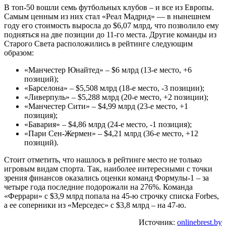
В топ-50 вошли семь футбольных клубов – и все из Европы.
Самым ценным из них стал «Реал Мадрид» — в нынешнем
году его стоимость выросла до $6,07 млрд, что позволило ему
подняться на две позиции до 11-го места. Другие команды из
Старого Света расположились в рейтинге следующим
образом:
«Манчестер Юнайтед» – $6 млрд (13-е место, +6
позиций);
«Барселона» – $5,508 млрд (18-е место, -3 позиции);
«Ливерпуль» – $5,288 млрд (20-е место, +2 позиции);
«Манчестер Сити» – $4,99 млрд (23-е место, +1
позиция);
«Бавария» – $4,86 млрд (24-е место, -1 позиция);
«Пари Сен-Жермен» – $4,21 млрд (36-е место, +12
позиций).
Стоит отметить, что нашлось в рейтинге место не только
игровым видам спорта. Так, наиболее интересными с точки
зрения финансов оказались оценки команд Формулы-1 – за
четыре года последние подорожали на 276%. Команда
«Феррари» с $3,9 млрд попала на 45-ю строчку списка Forbes,
а ее соперники из «Мерседес» с $3,8 млрд – на 47-ю.
Источник:
onlinebrest.by