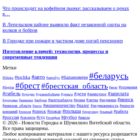
Что происходит на кофейном рынке: рассказываем о ценах
в…
В Лепельском районе выявили факт незаконной охоты на
волков и бобров
В Городке при пожаре в частном доме погиб пенсионер
Изготовление ключей: технологии, процессы и
современные тенденции
Метки
#беларусь
#авто
#барановичи
#tochka
#blizko
#автобус
#брест
#брестская_область
#германия
#берёза
#вело
#гибель
#зарплата
#дети
#животное
#гродно
#дальнобойщик
#деньга
#минск
#контрабанда
#литва
#кража
#медицина
#здоровье
#каменец
#кобрин
#налог
#мошенничество
#недвижимость
#минская_область
#новости
#мото
#польша
#работа
#пинск
#пожар
компаний
#пенсия
#приговор
#пьяный
#россия
#суд
#футбол
#сигарета
#телефон
#школа
© 2026 - Новости Городка и Шумилино Витебской области.
Все права защищены.
Любое копирование материалов с нашего ресурса разрешается
только с обратной активной ссылкой на страницу статьи.