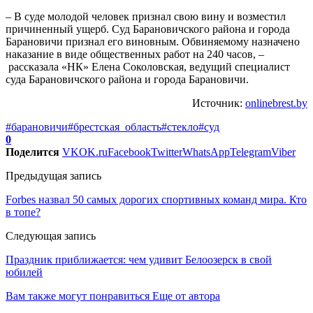
– В суде молодой человек признал свою вину и возместил
причиненный ущерб. Суд Барановичского района и города
Барановичи признал его виновным. Обвиняемому назначено
наказание в виде общественных работ на 240 часов, –
рассказала «НК» Елена Соколовская, ведущий специалист
суда Барановичского района и города Барановичи.
Источник:
onlinebrest.by
#барановичи
#брестская_область
#стекло
#суд
0
Поделится
VK
OK.ru
Facebook
Twitter
WhatsApp
Telegram
Viber
Предыдущая запись
Forbes назвал 50 самых дорогих спортивных команд мира. Кто
в топе?
Следующая запись
Праздник приближается: чем удивит Белоозерск в свой
юбилей
Вам также могут понравиться
Еще от автора