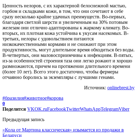
Ценность нелоров, с их характерной белоснежной мастью,
горбом и складками кожи, в том, что они сочетают в себе
сразу несколько крайне удачных преимуществ. Во-первых,
благодаря светлой шерсти и увеличенным на 30% потовым
железам они отлично адаптированы к жаркому климату. Во-
вторых, их плотная кожа устойчива к укусам насекомых. В-
третьих, нелоры с удовольствием питаются
низкокачественными кормами и не снижают при этом
продуктивность, могут длительное время обходиться без воды.
В-четвертых, они маловосприимчивы к инфекциям. В-пятых,
из-за особенностей строения таза они легко рожают и хорошо
размножаются, причем на протяжении длительного времени
(более 10 лет). Всего этого достаточно, чтобы фермеры
отчаянно боролись за экземпляры с лучшими генами.
Источник:
onlinebrest.by
#бразилия
#животное
#корова
0
Поделится
VK
OK.ru
Facebook
Twitter
WhatsApp
Telegram
Viber
Предыдущая запись
«Кола от Мартина классическая» изымается из продажи в
Беларуси