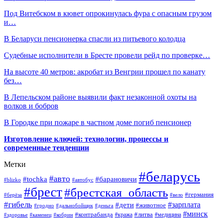
Под Витебском в кювет опрокинулась фура с опасным грузом
и…
В Беларуси пенсионерка спасли из питьевого колодца
Судебные исполнители в Бресте провели рейд по проверке…
На высоте 40 метров: акробат из Венгрии прошел по канату
без…
В Лепельском районе выявили факт незаконной охоты на
волков и бобров
В Городке при пожаре в частном доме погиб пенсионер
Изготовление ключей: технологии, процессы и
современные тенденции
Метки
#беларусь
#авто
#барановичи
#tochka
#blizko
#автобус
#брест
#брестская_область
#германия
#берёза
#вело
#гибель
#зарплата
#дети
#животное
#гродно
#дальнобойщик
#деньга
#минск
#контрабанда
#литва
#кража
#медицина
#здоровье
#каменец
#кобрин