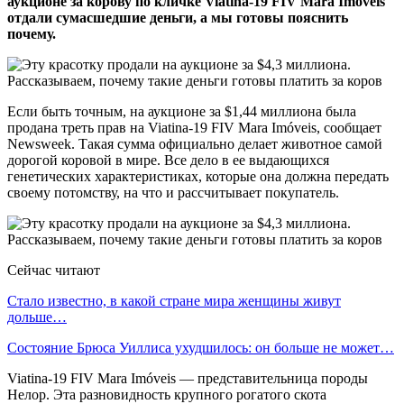
аукционе за корову по кличке Viatina-19 FIV Mara Imóveis
отдали сумасшедшие деньги, а мы готовы пояснить
почему.
Если быть точным, на аукционе за $1,44 миллиона была
продана треть прав на Viatina-19 FIV Mara Imóveis, сообщает
Newsweek. Такая сумма официально делает животное самой
дорогой коровой в мире. Все дело в ее выдающихся
генетических характеристиках, которые она должна передать
своему потомству, на что и рассчитывает покупатель.
Сейчас читают
Стало известно, в какой стране мира женщины живут
дольше…
Состояние Брюса Уиллиса ухудшилось: он больше не может…
Viatina-19 FIV Mara Imóveis — представительница породы
Нелор. Эта разновидность крупного рогатого скота