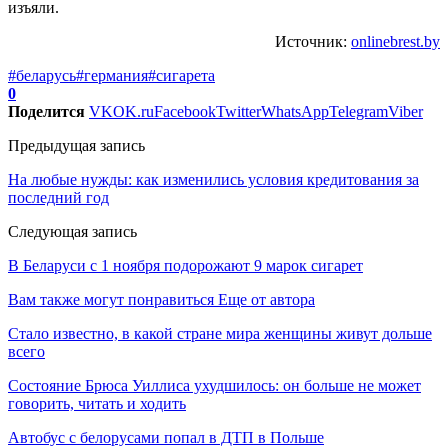
изъяли.
Источник:
onlinebrest.by
#беларусь
#германия
#сигарета
0
Поделится
VK
OK.ru
Facebook
Twitter
WhatsApp
Telegram
Viber
Предыдущая запись
На любые нужды: как изменились условия кредитования за
последний год
Следующая запись
В Беларуси с 1 ноября подорожают 9 марок сигарет
Вам также могут понравиться
Еще от автора
Стало известно, в какой стране мира женщины живут дольше
всего
Состояние Брюса Уиллиса ухудшилось: он больше не может
говорить, читать и ходить
Автобус с белорусами попал в ДТП в Польше