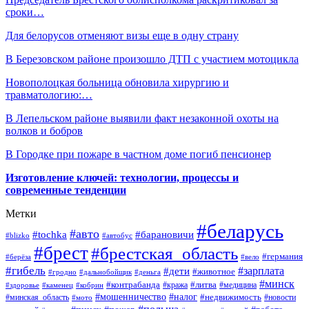
сроки…
Для белорусов отменяют визы еще в одну страну
В Березовском районе произошло ДТП с участием мотоцикла
Новополоцкая больница обновила хирургию и
травматологию:…
В Лепельском районе выявили факт незаконной охоты на
волков и бобров
В Городке при пожаре в частном доме погиб пенсионер
Изготовление ключей: технологии, процессы и
современные тенденции
Метки
#беларусь
#авто
#барановичи
#tochka
#blizko
#автобус
#брест
#брестская_область
#германия
#берёза
#вело
#гибель
#зарплата
#дети
#животное
#гродно
#дальнобойщик
#деньга
#минск
#контрабанда
#литва
#кража
#медицина
#здоровье
#каменец
#кобрин
#налог
#мошенничество
#недвижимость
#минская_область
#новости
#мото