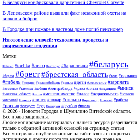
В Беларуси конфисковали раритетный Chevrolet Corvette
В Лепельском районе выявили факт незаконной охоты на
волков и бобров
В Городке при пожаре в частном доме погиб пенсионер
Изготовление ключей: технологии, процессы и
современные тенденции
Метки
#беларусь
#авто
#барановичи
#tochka
#blizko
#автобус
#брест
#брестская_область
#германия
#берёза
#вело
#гибель
#зарплата
#дети
#животное
#гродно
#дальнобойщик
#деньга
#минск
#контрабанда
#литва
#кража
#медицина
#здоровье
#каменец
#кобрин
#налог
#мошенничество
#недвижимость
#минская_область
#новости
#мото
#польша
#работа
#пинск
#пожар
компаний
#пенсия
#приговор
#пьяный
#россия
#суд
#футбол
#сигарета
#телефон
#школа
© 2026 - Новости Городка и Шумилино Витебской области.
Все права защищены.
Любое копирование материалов с нашего ресурса разрешается
только с обратной активной ссылкой на страницу статьи.
Все материалы опубликованные на сайте взяты с открытых
источников и других порталов интернета, все права на