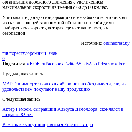
организация дорожного движения с увеличением
максимальной скорости движения с 60 до 80 км/час.
Учитывайте данную информацию и не забывайте, что исходя
из складывающейся дорожной обстановки необходимо
выбирать ту скорость, которая сделает вашу поездку
безопасной.
Источник:
onlinebrest.by
#80
#брест
#дорожный_знак
0
Поделится
VK
OK.ru
Facebook
Twitter
WhatsApp
Telegram
Viber
Предыдущая запись
МАРТ: в импорте польских яблок нет необходимости, люди с
удовольствием покупают нашу продукцию
Следующая запись
Актер Гэмбон, сыгравший Альбуса Дамблдора, скончался в
возрасте 82 лет
Вам также могут понравиться
Еще от автора