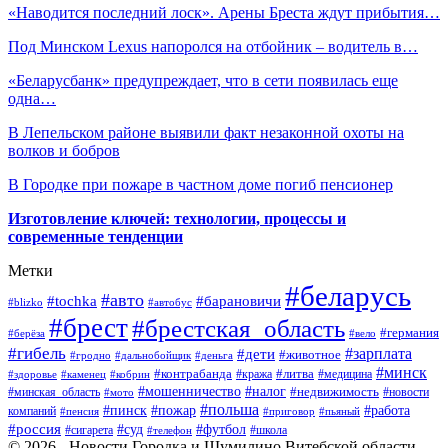
«Наводится последний лоск». Арены Бреста ждут прибытия…
Под Минском Lexus напоролся на отбойник – водитель в…
«Беларусбанк» предупреждает, что в сети появилась еще
одна…
В Лепельском районе выявили факт незаконной охоты на
волков и бобров
В Городке при пожаре в частном доме погиб пенсионер
Изготовление ключей: технологии, процессы и
современные тенденции
Метки
#беларусь
#авто
#барановичи
#tochka
#blizko
#автобус
#брест
#брестская_область
#германия
#берёза
#вело
#гибель
#зарплата
#дети
#животное
#гродно
#дальнобойщик
#деньга
#минск
#контрабанда
#литва
#кража
#медицина
#здоровье
#каменец
#кобрин
#налог
#мошенничество
#недвижимость
#минская_область
#новости
#мото
#польша
#работа
#пинск
#пожар
компаний
#пенсия
#приговор
#пьяный
#россия
#суд
#футбол
#сигарета
#телефон
#школа
© 2026 - Новости Городка и Шумилино Витебской области.