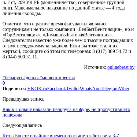
ч. 2 ст, 209 УК РБ (мошенничество, совершенное группой
лиц). Максимальное наказание по данной статье — 4 года
лишения свободы.
Отметим, что в разное время фигуранты являлись
сотрудниками не только компании «БелБытВентиляция», но и
«ГорВентиляция», «ДомашняяБытоваяВентялиция».
Следователям известно уже более чем о тысяче пострадавших
от рук псевдокоммунальщиков. Если вы тоже стали их
жертвой, сообщите об этом по телефонам: 8 (017) 389 54 72 и
8 (044) 500 31 11.
Источник:
onlinebrest.by
#беларусь
#деньга
#мошенничество
0
Поделится
VK
OK.ru
Facebook
Twitter
WhatsApp
Telegram
Viber
Предыдущая запись
Как в Польше наказали белоруса на фуре, не пропустившего
пешехода
Следующая запись
Кто в Бресте и районе временно останется без света 3-7