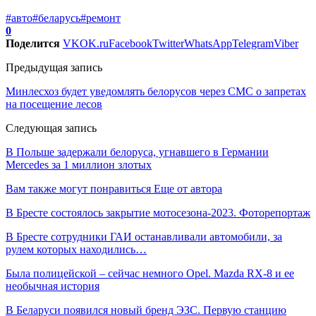
#авто
#беларусь
#ремонт
0
Поделится
VK
OK.ru
Facebook
Twitter
WhatsApp
Telegram
Viber
Предыдущая запись
Минлесхоз будет уведомлять белорусов через СМС о запретах
на посещение лесов
Следующая запись
В Польше задержали белоруса, угнавшего в Германии
Mercedes за 1 миллион злотых
Вам также могут понравиться
Еще от автора
В Бресте состоялось закрытие мотосезона-2023. Фоторепортаж
В Бресте сотрудники ГАИ останавливали автомобили, за
рулем которых находились…
Была полицейской – сейчас немного Opel. Mazda RX-8 и ее
необычная история
В Беларуси появился новый бренд ЭЗС. Первую станцию