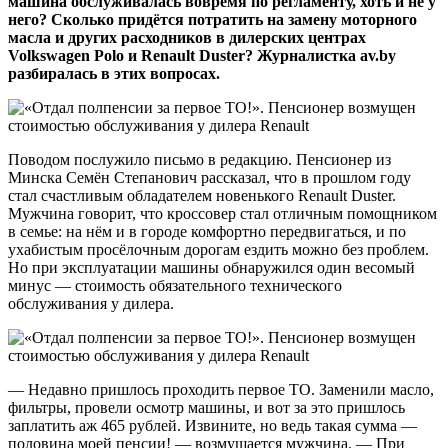
машина обслуживалась вовремя по регламенту, хоть и не у
него? Сколько придётся потратить на замену моторного
масла и других расходников в дилерских центрах
Volkswagen Polo и Renault Duster? Журналистка av.by
разбиралась в этих вопросах.
Поводом послужило письмо в редакцию. Пенсионер из
Минска Семён Степанович рассказал, что в прошлом году
стал счастливым обладателем новенького Renault Duster.
Мужчина говорит, что кроссовер стал отличным помощником
в семье: на нём и в городе комфортно передвигаться, и по
ухабистым просёлочным дорогам ездить можно без проблем.
Но при эксплуатации машины обнаружился один весомый
минус — стоимость обязательного технического
обслуживания у дилера.
— Недавно пришлось проходить первое ТО. Заменили масло,
фильтры, провели осмотр машины, и вот за это пришлось
заплатить аж 465 рублей. Извините, но ведь такая сумма —
половина моей пенсии! — возмущается мужчина. — При