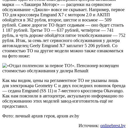
марки — «Лакшери Моторс» — расценки на сервисное
обслуживание «Джили» вовсе не скрывает. Например, первое
ТО для кроссовера Emgrand X7 с мотором 2.0 и АКПП
обойдётся в 362 рубля, второе, шестое и восьмое — 509
рублей. Самое дорогое ТО будет седьмым — оно будет стоить
1 187 рублей. Третье ТО — 637 рублей, четвёртое — 741
рубль, и чуть дороже обойдётся пятое техобслуживание — 752
рубля. Итак, за семь лет сервисного обслуживания у дилера
автовладелец Geely Emgrand X7 заплатит 5 206 рублей. Со
стоимостью ТО на другие модели можно также ознакомиться
на фото ниже:
Как мы видим, цены на регламентное ТО не указаны лишь
для электрокара Geometry C и двух последних новинок бренда
— седана Emgrand (SS 11) и 7-местного кроссовера Okаvango.
Как нам пояснили в автоцентре, актуальную информацию по
обслуживанию этих моделей завод-изготовитель ещё не
предоставил.
Фото: личный архив героя, архив av.by
Источник:
onlinebrest.by