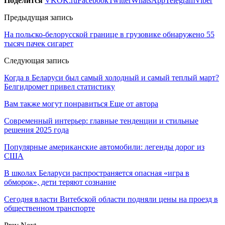
Поделится
VK
OK.ru
Facebook
Twitter
WhatsApp
Telegram
Viber
Предыдущая запись
На польско-белорусской границе в грузовике обнаружено 55
тысяч пачек сигарет
Следующая запись
Когда в Беларуси был самый холодный и самый теплый март?
Белгидромет привел статистику
Вам также могут понравиться
Еще от автора
Современный интерьер: главные тенденции и стильные
решения 2025 года
Популярные американские автомобили: легенды дорог из
США
В школах Беларуси распространяется опасная «игра в
обморок», дети теряют сознание
Сегодня власти Витебской области подняли цены на проезд в
общественном транспорте