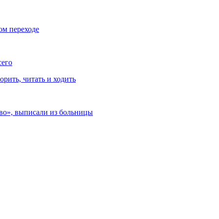
ом переходе
сего
рить, читать и ходить
ево», выписали из больницы