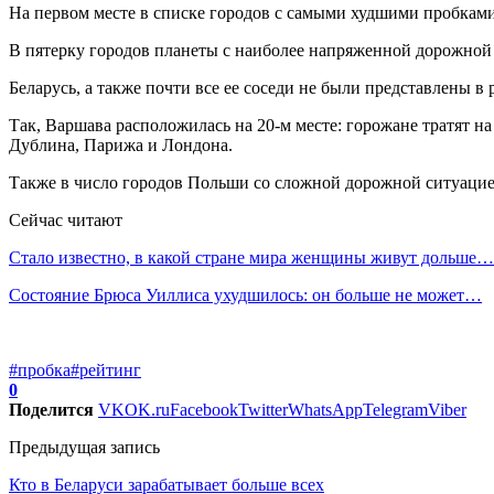
На первом месте в списке городов с самыми худшими пробками 
В пятерку городов планеты с наиболее напряженной дорожной с
Беларусь, а также почти все ее соседи не были представлены в
Так, Варшава расположилась на 20-м месте: горожане тратят на 
Дублина, Парижа и Лондона.
Также в число городов Польши со сложной дорожной ситуацией
Сейчас читают
Стало известно, в какой стране мира женщины живут дольше…
Состояние Брюса Уиллиса ухудшилось: он больше не может…
#пробка
#рейтинг
0
Поделится
VK
OK.ru
Facebook
Twitter
WhatsApp
Telegram
Viber
Предыдущая запись
Кто в Беларуси зарабатывает больше всех