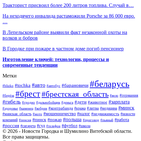
Тракторист присвоил более 200 литров топлива. Случай в…
На неходячего инвалида растаможили Porsche за 86 000 евро.
…
В Лепельском районе выявили факт незаконной охоты на
волков и бобров
В Городке при пожаре в частном доме погиб пенсионер
Изготовление ключей: технологии, процессы и
современные тенденции
Метки
#беларусь
#авто
#барановичи
#tochka
#blizko
#автобус
#брест
#брестская_область
#германия
#берёза
#вело
#гибель
#зарплата
#дети
#животное
#гродно
#дальнобойщик
#деньга
#минск
#контрабанда
#литва
#кража
#медицина
#здоровье
#каменец
#кобрин
#налог
#мошенничество
#недвижимость
#минская_область
#новости
#мото
#польша
#работа
#пинск
#пожар
компаний
#пенсия
#приговор
#пьяный
#россия
#суд
#футбол
#сигарета
#телефон
#школа
© 2026 - Новости Городка и Шумилино Витебской области.
Все права защищены.