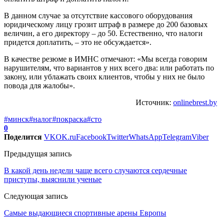
В данном случае за отсутствие кассового оборудования
юридическому лицу грозит штраф в размере до 200 базовых
величин, а его директору – до 50. Естественно, что налоги
придется доплатить, – это не обсуждается».
В качестве резюме в ИМНС отмечают: «Мы всегда говорим
нарушителям, что вариантов у них всего два: или работать по
закону, или ублажать своих клиентов, чтобы у них не было
повода для жалобы».
Источник:
onlinebrest.by
#минск
#налог
#покраска
#сто
0
Поделится
VK
OK.ru
Facebook
Twitter
WhatsApp
Telegram
Viber
Предыдущая запись
В какой день недели чаще всего случаются сердечные
приступы, выяснили ученые
Следующая запись
Самые выдающиеся спортивные арены Европы