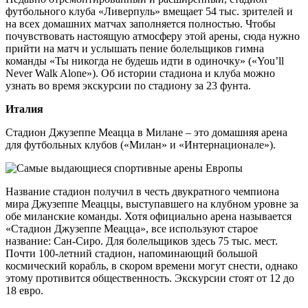
футбольного клуба «Ливерпуль» вмещает 54 тыс. зрителей и
на всех домашних матчах заполняется полностью. Чтобы
почувствовать настоящую атмосферу этой арены, сюда нужно
прийти на матч и услышать пение болельщиков гимна
команды «Ты никогда не будешь идти в одиночку» («You’ll
Never Walk Alone»). Об истории стадиона и клуба можно
узнать во время экскурсии по стадиону за 23 фунта.
Италия
Стадион Джузеппе Меацца в Милане – это домашняя арена
для футбольных клубов («Милан» и «Интернационале»).
Название стадион получил в честь двукратного чемпиона
мира Джузеппе Меаццы, выступавшего на клубном уровне за
обе миланские команды. Хотя официально арена называется
«Стадион Джузеппе Меацца», все используют старое
название: Сан-Сиро. Для болельщиков здесь 75 тыс. мест.
Почти 100-летний стадион, напоминающий большой
космический корабль, в скором времени могут снести, однако
этому противится общественность. Экскурсии стоят от 12 до
18 евро.