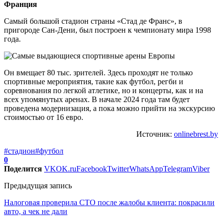
Франция
Самый большой стадион страны «Стад де Франс», в
пригороде Сан-Дени, был построен к чемпионату мира 1998
года.
Он вмещает 80 тыс. зрителей. Здесь проходят не только
спортивные мероприятия, такие как футбол, регби и
соревнования по легкой атлетике, но и концерты, как и на
всех упомянутых аренах. В начале 2024 года там будет
проведена модернизация, а пока можно прийти на экскурсию
стоимостью от 16 евро.
Источник:
onlinebrest.by
#стадион
#футбол
0
Поделится
VK
OK.ru
Facebook
Twitter
WhatsApp
Telegram
Viber
Предыдущая запись
Налоговая проверила СТО после жалобы клиента: покрасили
авто, а чек не дали