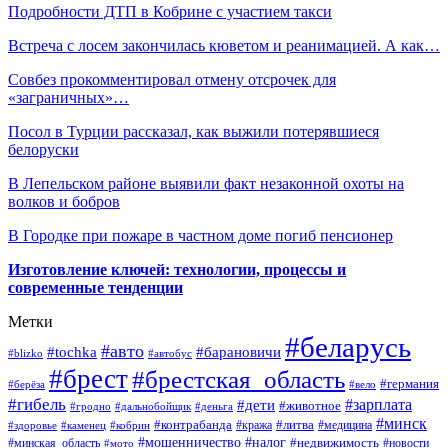
Подробности ДТП в Кобрине с участием такси
Встреча с лосем закончилась кюветом и реанимацией. А как…
Совбез прокомментировал отмену отсрочек для
«заграничных»…
Посол в Турции рассказал, как выжили потерявшиеся
белоруски
В Лепельском районе выявили факт незаконной охоты на
волков и бобров
В Городке при пожаре в частном доме погиб пенсионер
Изготовление ключей: технологии, процессы и
современные тенденции
Метки
#беларусь
#авто
#барановичи
#tochka
#blizko
#автобус
#брест
#брестская_область
#германия
#берёза
#вело
#гибель
#зарплата
#дети
#животное
#гродно
#дальнобойщик
#деньга
#минск
#контрабанда
#литва
#кража
#медицина
#здоровье
#каменец
#кобрин
#налог
#мошенничество
#недвижимость
#минская_область
#новости
#мото