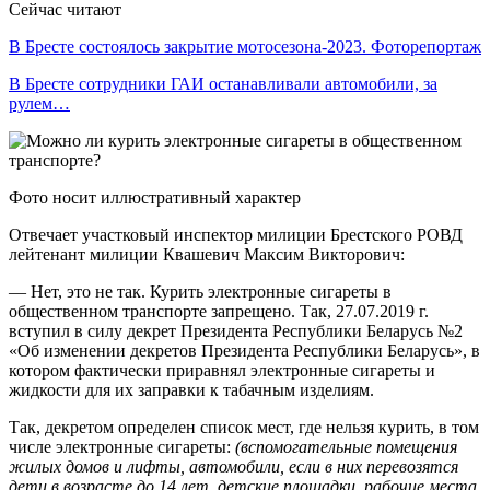
Сейчас читают
В Бресте состоялось закрытие мотосезона-2023. Фоторепортаж
В Бресте сотрудники ГАИ останавливали автомобили, за
рулем…
Фото носит иллюстративный характер
Отвечает участковый инспектор милиции Брестского РОВД
лейтенант милиции Квашевич Максим Викторович:
— Нет, это не так. Курить электронные сигареты в
общественном транспорте запрещено. Так, 27.07.2019 г.
вступил в силу декрет Президента Республики Беларусь №2
«Об изменении декретов Президента Республики Беларусь», в
котором фактически приравнял электронные сигареты и
жидкости для их заправки к табачным изделиям.
Так, декретом определен список мест, где нельзя курить, в том
числе электронные сигареты:
(вспомогательные помещения
жилых домов и лифты, автомобили, если в них перевозятся
дети в возрасте до 14 лет, детские площадки, рабочие места,