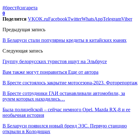
#брест
#сигарета
0
Поделится
VK
OK.ru
Facebook
Twitter
WhatsApp
Telegram
Viber
Предыдущая запись
В Беларуси стали популярны кредиты в китайских юанях
Следующая запись
Группу белорусских туристов ищут на Эльбрусе
Вам также могут понравиться
Еще от автора
В Бресте состоялось закрытие мотосезона-2023. Фоторепортаж
В Бресте сотрудники ГАИ останавливали автомобили, за
рулем которых находились…
Была полицейской – сейчас немного Opel. Mazda RX-8 и ее
необычная история
В Беларуси появился новый бренд ЭЗС. Первую станцию
открыли в Колодищах