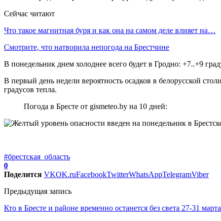
Сейчас читают
Что такое магнитная буря и как она на самом деле влияет на…
Смотрите, что натворила непогода на Брестчине
В понедельник днем холоднее всего будет в Гродно: +7..+9 град
В первый день недели вероятность осадков в белорусской столиц
градусов тепла.
Погода в Бресте от gismeteo.by на 10 дней:
#брестская_область
0
Поделится
VK
OK.ru
Facebook
Twitter
WhatsApp
Telegram
Viber
Предыдущая запись
Кто в Бресте и районе временно останется без света 27-31 март