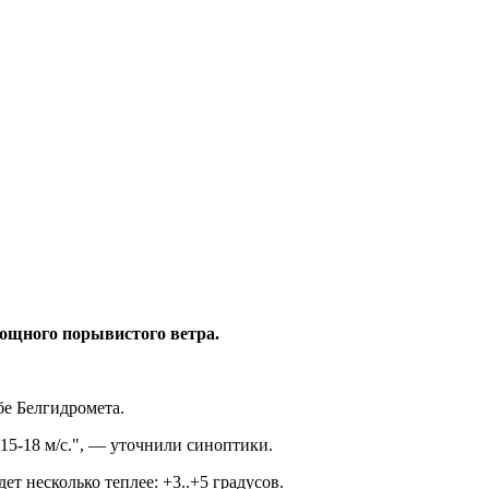
мощного порывистого ветра.
бе Белгидромета.
15-18 м/с.", — уточнили синоптики.
ет несколько теплее: +3..+5 градусов.