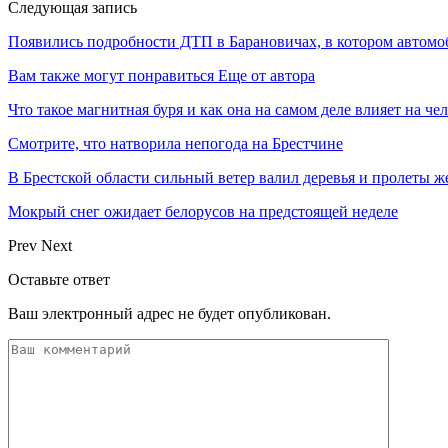
Следующая запись
Появились подробности ДТП в Барановичах, в котором автомоб
Вам также могут понравиться
Еще от автора
Что такое магнитная буря и как она на самом деле влияет на че
Смотрите, что натворила непогода на Брестчине
В Брестской области сильный ветер валил деревья и пролеты 
Мокрый снег ожидает белорусов на предстоящей неделе
Prev
Next
Оставьте ответ
Ваш электронный адрес не будет опубликован.