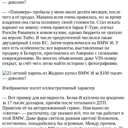
— «Панамера» пробыла у меня около десяти месяцев, после
чего я её продал. Машина всем очень нравилась, но за время
владения она съела половину своей стоимости. Стал искать
вариант на замену: очень нравился Jaguar F-Type, изучал
Porsche Panamera в новом кузове, однако бюджета не хватало
на версии Turbo. В числе предпочтений числился также
двухдверный Lexus RC. Затем переключился на BMW i8. У
них есть особенность: все варианты, выставленные на
продажу в Беларуси, пригонялись из Америки с сильными
повреждениями. Во многих объявлениях даже VIN-номер
открыт, за счёт чего легко найти историю с фотографиями.
Изображение носит иллюстративный характер
— Вот пример для наглядности. Белая i8 куплена на аукционе
за 17 тысяч долларов, причём после тотального ДТП.
Привезли её на авторизованный сервис. Нам вынесли
«свиток» — распечатку, где указано всё, что не так работает в
этой BMW. Даже фары светили разным цветом! Вложения,
естественно, понадобились бы огромные. Между прочим,