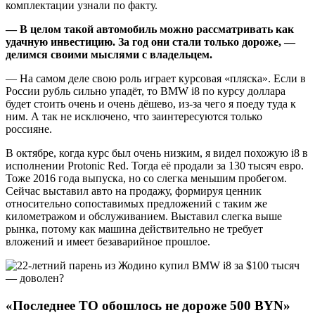
комплектации узнали по факту.
—
В целом такой автомобиль можно рассматривать как
удачную инвестицию. За год они стали только дороже, —
делимся своими мыслями с владельцем.
— На самом деле свою роль играет курсовая «пляска». Если в
России рубль сильно упадёт, то BMW i8 по курсу доллара
будет стоить очень и очень дёшево, из-за чего я поеду туда к
ним. А так не исключено, что заинтересуются только
россияне.
В октябре, когда курс был очень низким, я видел похожую i8 в
исполнении Protonic Red. Тогда её продали за 130 тысяч евро.
Тоже 2016 года выпуска, но со слегка меньшим пробегом.
Сейчас выставил авто на продажу, формируя ценник
относительно сопоставимых предложений с таким же
километражом и обслуживанием. Выставил слегка выше
рынка, потому как машина действительно не требует
вложений и имеет безаварийное прошлое.
«Последнее ТО обошлось не дороже 500
BYN
»