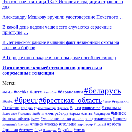
Что означает пятница 13-е? История и традиции страшного
дня
Александру Мешкову вручили удостоверение Почетного…
В какой день недели чаще всего случаются сердечные
приступы,…
В Лепельском районе выявили факт незаконной охоты на
волков и бобров
В Городке при пожаре в частном доме погиб пенсионер
Изготовление ключей: технологии, процессы и
современные тенденции
Метки
#беларусь
#авто
#барановичи
#tochka
#blizko
#автобус
#брест
#брестская_область
#германия
#берёза
#вело
#гибель
#зарплата
#дети
#животное
#гродно
#дальнобойщик
#деньга
#минск
#контрабанда
#литва
#кража
#медицина
#здоровье
#каменец
#кобрин
#налог
#мошенничество
#недвижимость
#минская_область
#новости
#мото
#польша
#работа
#пинск
#пожар
компаний
#пенсия
#приговор
#пьяный
#россия
#суд
#футбол
#сигарета
#телефон
#школа