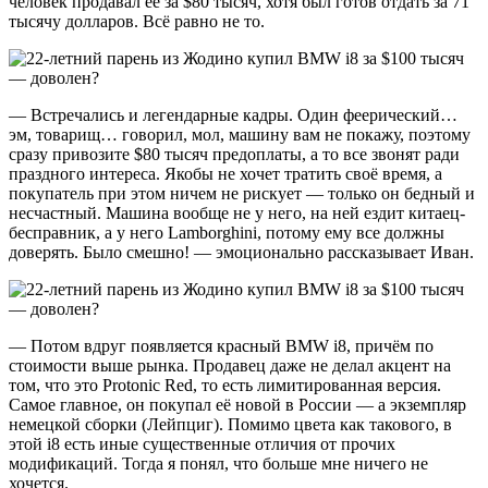
человек продавал её за $80 тысяч, хотя был готов отдать за 71
тысячу долларов. Всё равно не то.
— Встречались и легендарные кадры. Один феерический…
эм, товарищ… говорил, мол, машину вам не покажу, поэтому
сразу привозите $80 тысяч предоплаты, а то все звонят ради
праздного интереса. Якобы не хочет тратить своё время, а
покупатель при этом ничем не рискует — только он бедный и
несчастный. Машина вообще не у него, на ней ездит китаец-
бесправник, а у него Lamborghini, потому ему все должны
доверять. Было смешно! — эмоционально рассказывает Иван.
— Потом вдруг появляется красный BMW i8, причём по
стоимости выше рынка. Продавец даже не делал акцент на
том, что это Protonic Red, то есть лимитированная версия.
Самое главное, он покупал её новой в России — а экземпляр
немецкой сборки (Лейпциг). Помимо цвета как такового, в
этой i8 есть иные существенные отличия от прочих
модификаций. Тогда я понял, что больше мне ничего не
хочется.