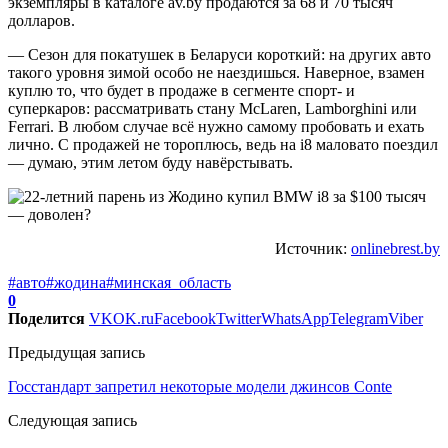
экземпляры в каталоге av.by продаются за 68 и 70 тысяч
долларов.
— Сезон для покатушек в Беларуси короткий: на других авто
такого уровня зимой особо не наездишься. Наверное, взамен
куплю то, что будет в продаже в сегменте спорт- и
суперкаров: рассматривать стану McLaren, Lamborghini или
Ferrari. В любом случае всё нужно самому пробовать и ехать
лично. С продажей не тороплюсь, ведь на i8 маловато поездил
— думаю, этим летом буду навёрстывать.
Источник:
onlinebrest.by
#авто
#жодина
#минская_область
0
Поделится
VK
OK.ru
Facebook
Twitter
WhatsApp
Telegram
Viber
Предыдущая запись
Госстандарт запретил некоторые модели джинсов Conte
Следующая запись