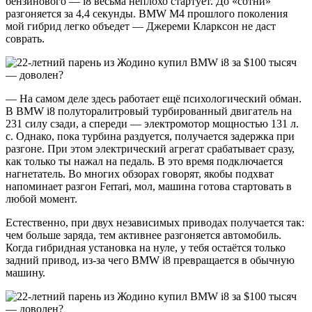
бензинового — i8 весьма неплохо стартует. До «сотни»
разгоняется за 4,4 секунды. BMW M4 прошлого поколения
мой гибрид легко объедет — Джереми Кларксон не даст
соврать.
— На самом деле здесь работает ещё психологический обман.
В BMW i8 полуторалитровый турбированный двигатель на
231 силу сзади, а спереди — электромотор мощностью 131 л.
с. Однако, пока турбина раздуется, получается задержка при
разгоне. При этом электрический агрегат срабатывает сразу,
как только ты нажал на педаль. В это время подключается
нагнетатель. Во многих обзорах говорят, якобы подхват
напоминает разгон Ferrari, мол, машина готова стартовать в
любой момент.
Естественно, при двух независимых приводах получается так:
чем больше заряда, тем активнее разгоняется автомобиль.
Когда гибридная установка на нуле, у тебя остаётся только
задний привод, из-за чего BMW i8 превращается в обычную
машину.