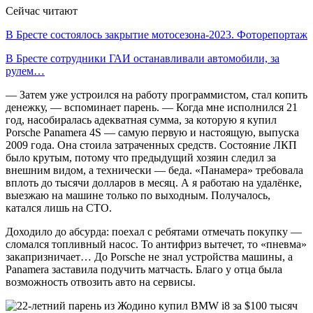
Сейчас читают
В Бресте состоялось закрытие мотосезона-2023. Фоторепортаж
В Бресте сотрудники ГАИ останавливали автомобили, за
рулем…
— Затем уже устроился на работу программистом, стал копить
денежку, — вспоминает парень. — Когда мне исполнился 21
год, насобиралась адекватная сумма, за которую я купил
Porsche Panamera 4S — самую первую и настоящую, выпуска
2009 года. Она стоила затраченных средств. Состояние ЛКП
было крутым, потому что предыдущий хозяин следил за
внешним видом, а технически — беда. «Панамера» требовала
вплоть до тысячи долларов в месяц. А я работаю на удалёнке,
выезжаю на машине только по выходным. Получалось,
катался лишь на СТО.
Доходило до абсурда: поехал с ребятами отмечать покупку —
сломался топливный насос. То антифриз вытечет, то «пневма»
закапризничает… До Porsche не знал устройства машины, а
Panamera заставила подучить матчасть. Благо у отца была
возможность отвозить авто на сервисы.