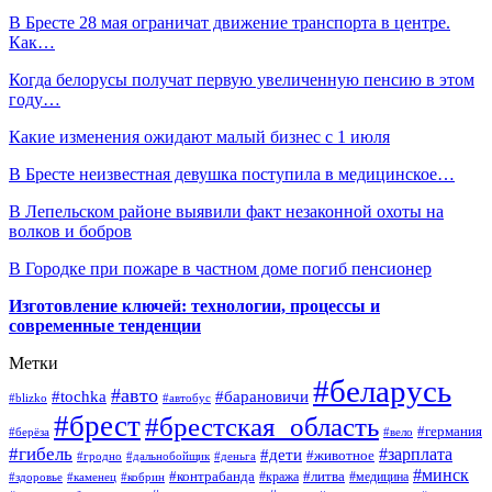
В Бресте 28 мая ограничат движение транспорта в центре.
Как…
Когда белорусы получат первую увеличенную пенсию в этом
году…
Какие изменения ожидают малый бизнес с 1 июля
В Бресте неизвестная девушка поступила в медицинское…
В Лепельском районе выявили факт незаконной охоты на
волков и бобров
В Городке при пожаре в частном доме погиб пенсионер
Изготовление ключей: технологии, процессы и
современные тенденции
Метки
#беларусь
#авто
#барановичи
#tochka
#blizko
#автобус
#брест
#брестская_область
#германия
#берёза
#вело
#гибель
#зарплата
#дети
#животное
#гродно
#дальнобойщик
#деньга
#минск
#контрабанда
#литва
#кража
#медицина
#здоровье
#каменец
#кобрин