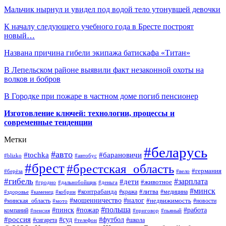
Мальчик нырнул и увидел под водой тело утонувшей девочки
К началу следующего учебного года в Бресте построят
новый…
Названа причина гибели экипажа батискафа «Титан»
В Лепельском районе выявили факт незаконной охоты на
волков и бобров
В Городке при пожаре в частном доме погиб пенсионер
Изготовление ключей: технологии, процессы и
современные тенденции
Метки
#беларусь
#авто
#барановичи
#tochka
#blizko
#автобус
#брест
#брестская_область
#германия
#берёза
#вело
#гибель
#зарплата
#дети
#животное
#гродно
#дальнобойщик
#деньга
#минск
#контрабанда
#литва
#кража
#медицина
#здоровье
#каменец
#кобрин
#налог
#мошенничество
#недвижимость
#минская_область
#новости
#мото
#польша
#работа
#пинск
#пожар
компаний
#пенсия
#приговор
#пьяный
#россия
#суд
#футбол
#сигарета
#телефон
#школа